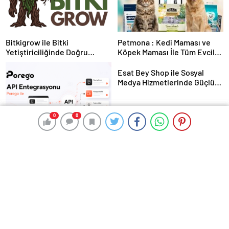
Bitkigrow ile Bitki
Petmona : Kedi Maması ve
Yetiştiriciliğinde Doğru
Köpek Maması İle Tüm Evcil
Ekipman ve Ürün Seçimi
Hayvan Ürünleri
Esat Bey Shop ile Sosyal
Medya Hizmetlerinde Güçlü
Panel Deneyimi
0
0
0
0
Porego ile Kargo Süreçlerinizi
Daha Kolay Yönetin