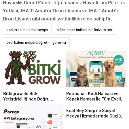
Havacılık Genel Müdürlüğü İnsansız Hava Aracı Pilotluk
Yetkisi, IHA-0 Amatör Dron Lisansı ve IHA-1 Amatör
Dron Lisansı gibi önemli yetkinliklere de sahiptir.
abdurrahim cemal saygın
niğde ömer halisdemir üniversitesi
özel kalem müdürü öğretim görevlisi
Bitkigrow ile Bitki
Petmona : Kedi Maması ve
Yetiştiriciliğinde Doğru
Köpek Maması İle Tüm Evcil
Ekipman ve Ürün Seçimi
Hayvan Ürünleri
Esat Bey Shop ile Sosyal
Medya Hizmetlerinde Güçlü
Panel Deneyimi