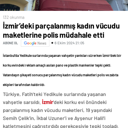
132 okunma
İzmir’deki parçalanmış kadın vücudu
maketlerine polis müdahale etti
6 Ekim 2024 21:05
ABONE OL
News
İstanbul'da ­Yedikule surlarında yaşanan vahşetin yankıları sürerken İzmir'deki bir
korku evindeki reklam amaçlı asılan pano ve plastik mankenler tepki çekti.
Vatandaşın şikayeti sonucu parçalanmış kadın vücudu maketleri polis ve zabıta
ekipleri tarafından kaldırıldı.
Türkiye, Fatih'teki Yedikule surlarında yaşanan
vahşetle sarsıldı.
İzmir
'deki korku evi önündeki
parçalanmış kadın vücudu maketleri, 19 yaşındaki
Semih Çelik'in, İkbal Uzuner'i ve Ayşenur Halil'i
katletmesini çağrıştırdığı gerekçesiyle tepki topladı.