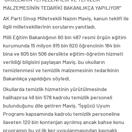
MALZEMESİNİN TEDARİKİ BAKANLIKÇA YAPILIYOR”
AK Parti Sinop Milletvekili Nazım Maviş, kanun teklifi ile
ilgili milletvekillerinin sorularını yanıtladı.
Milli Eğitim Bakanlığının 60 bin 487 resmi örgün eğitim
kurumunda 15 milyon 915 bin 620 öğrencinin 164 bin
bina ve 605 bin 506 derslikte eğitim-öğretim hizmeti
verildiği bilgisini paylaşan Maviş, bu okulların
temizlenmesi ve temizlik malzemesinin tedarikinin
Bakanlıkça yapıldığını söyledi.
Okullarda temizlik hizmetinin yürütülmesinde
halihazırsa 49 bin 578 kadrolu temizlik personeli
bulunduğunu dile getiren Maviş, “İşgücü Uyum
Programı kapsamında kadrolu temizlik personeline
ilaveten 120 bin kontenjan ayrılmış ancak bahse konu
programın bu yıl ilk kez uygulanmasından kaynaklı