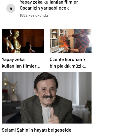
Yapay zeka kullanılan filmler
Oscar için yarışabilecek
5
1552 kez okundu
Yapay zeka
Özenle korunan 7
kullanılan filmler
bin plaklık müzik
Oscar için
mirası
yarışabilecek
Selami Şahin’in hayatı belgeselde