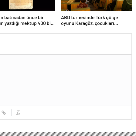
’in batmadan önce bir
ABD turnesinde Türk gölge
n yazdığı mektup 400 bin
oyunu Karagöz, çocukları
atıldı
büyüledi