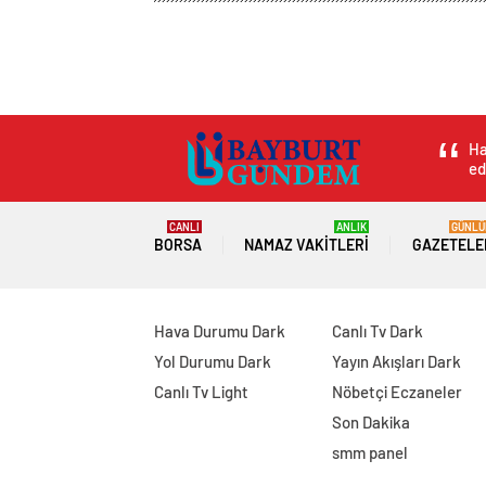
Bayburt Haber
Magazin
Aşk & Cinsellik
Sinem
Sinemada Dengeler,
Poyrazoğlu! İşte k