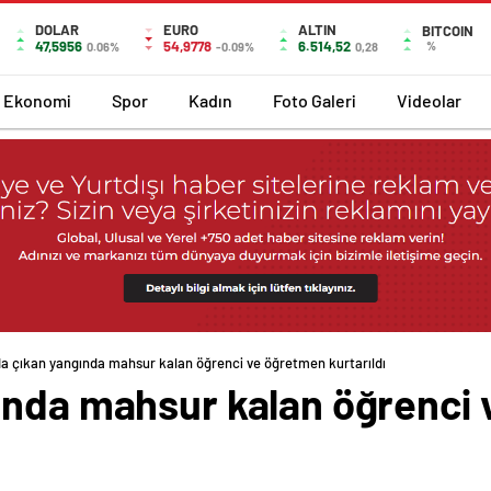
DOLAR
EURO
ALTIN
BITCOIN
47,5956
54,9778
6.514,52
%
0.06%
-0.09%
0,28
Ekonomi
Spor
Kadın
Foto Galeri
Videolar
a çıkan yangında mahsur kalan öğrenci ve öğretmen kurtarıldı
ında mahsur kalan öğrenci