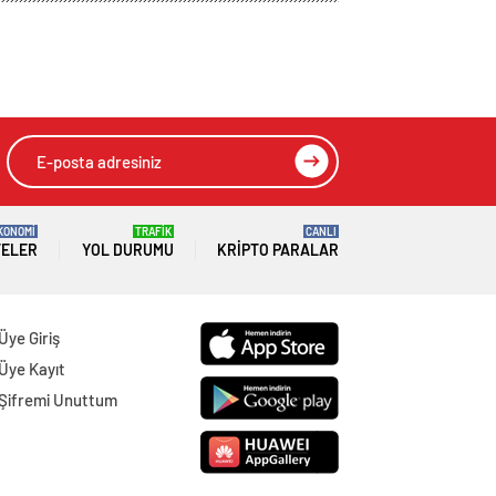
t ajandası
iyatroda Ali
HIZLI YORUM YAP
GÖNDER
SON DAKİKA
HABERLERİ
GÜNDEM
06 Ağustos 2026
Joe Biden 6 aylık hedeflerini açıkladı.