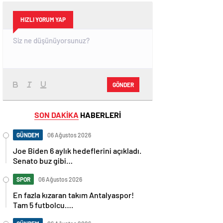
HIZLI YORUM YAP
GÖNDER
SON DAKİKA
HABERLERİ
GÜNDEM
06 Ağustos 2026
Joe Biden 6 aylık hedeflerini açıkladı.
Senato buz gibi…
SPOR
06 Ağustos 2026
En fazla kızaran takım Antalyaspor!
Tam 5 futbolcu….