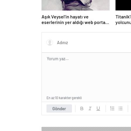
Aşık Veysel’in hayatı ve
Titanik
eserlerinin yer aldığı web portalı
yolcunu
hizmete girdi
dolara s
En az 10 karakter gerekli
Gönder