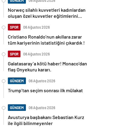
GÜNDEM
06 Ağustos 2026
Norweç silahlı kuvvetleri kadınlardan
oluşan özel kuvvetler eğitimlerini
başlattı.
SPOR
06 Ağustos 2026
Cristiano Ronaldo’nun akıllara zarar
tüm kariyerinin istatistiğini çıkardık !
SPOR
06 Ağustos 2026
Galatasaray’a kötü haber! Monaco’dan
flaş Onyekuru kararı.
GÜNDEM
06 Ağustos 2026
Trump’tan seçim sonrası ilk mülakat
GÜNDEM
06 Ağustos 2026
Avusturya başbakanı Sebastian Kurz
ile ilgili bilinmeyenler