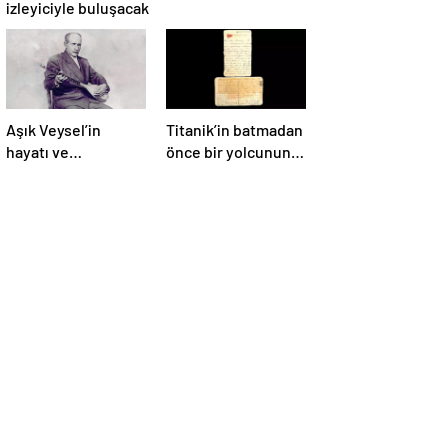
izleyiciyle buluşacak
Aşık Veysel’in
Titanik’in batmadan
hayatı ve
önce bir yolcunun
eserlerinin yer
yazdığı mektup 400
aldığı web portalı
bin dolara satıldı
hizmete girdi