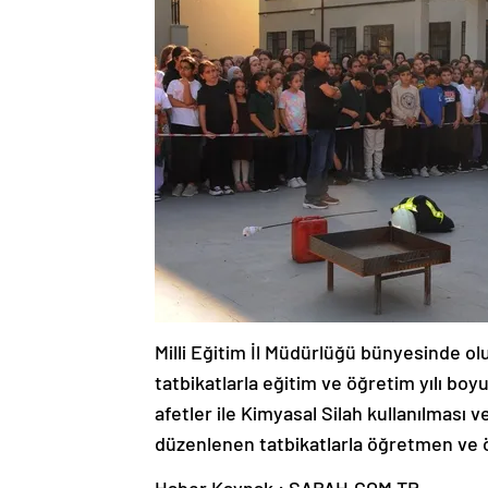
Milli Eğitim İl Müdürlüğü bünyesinde o
tatbikatlarla eğitim ve öğretim yılı bo
afetler ile Kimyasal Silah kullanılması 
düzenlenen tatbikatlarla öğretmen ve öğr
Haber Kaynak : SABAH.COM.TR