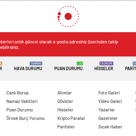
ada Dengeler, AKM’de Picasso sergisi, tiyatroda Ali Poyrazoğlu! İşte kültür sana
 AKM’de Picasso sergisi, t
ültür sanat ajandası