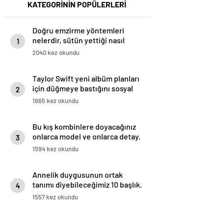
KATEGORİNİN POPÜLERLERİ
Doğru emzirme yöntemleri
nelerdir, sütün yettiği nasıl
1
anlaşılır?
2040 kez okundu
Taylor Swift yeni albüm planları
için düğmeye bastığını sosyal
2
medyadan duyurdu!
1665 kez okundu
Bu kış kombinlere doyacağınız
onlarca model ve onlarca detay.
3
1594 kez okundu
Annelik duygusunun ortak
tanımı diyebileceğimiz 10 başlık.
4
1557 kez okundu