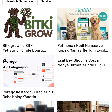
Heimlich Manevrası
Malatya
Bitkigrow ile Bitki
Petmona : Kedi Maması ve
Yetiştiriciliğinde Doğru
Köpek Maması İle Tüm Evcil
Ekipman ve Ürün Seçimi
Hayvan Ürünleri
Esat Bey Shop ile Sosyal
Medya Hizmetlerinde Güçlü
Panel Deneyimi
Porego ile Kargo Süreçlerinizi
Daha Kolay Yönetin