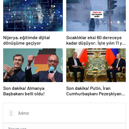
Nijerya, eğitimde dijital
Sıcaklıklar eksi 60 dereceye
dönüşüme geçiyor
kadar düşüyor: İşte yılın 11 yılı
kışı yaşayan şehir!
Son dakika! Almanya
Son dakika! Putin, İran
Başbakanı belli oldu!
Cumhurbaşkanı Pezeşkiyan
ile telefonla görüştü