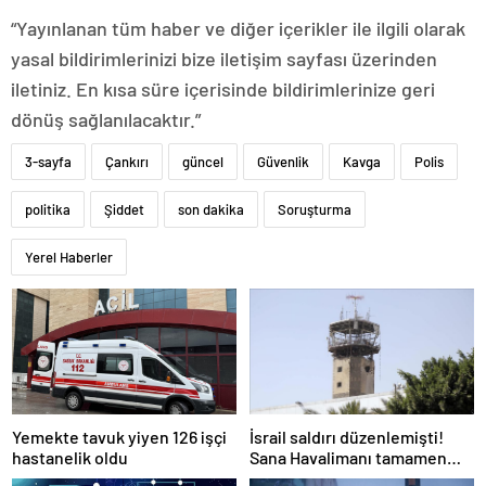
“Yayınlanan tüm haber ve diğer içerikler ile ilgili olarak
yasal bildirimlerinizi bize iletişim sayfası üzerinden
iletiniz. En kısa süre içerisinde bildirimlerinize geri
dönüş sağlanılacaktır.”
3-sayfa
Çankırı
güncel
Güvenlik
Kavga
Polis
politika
Şiddet
son dakika
Soruşturma
Yerel Haberler
Yemekte tavuk yiyen 126 işçi
İsrail saldırı düzenlemişti!
hastanelik oldu
Sana Havalimanı tamamen
hizmet dışı kaldı