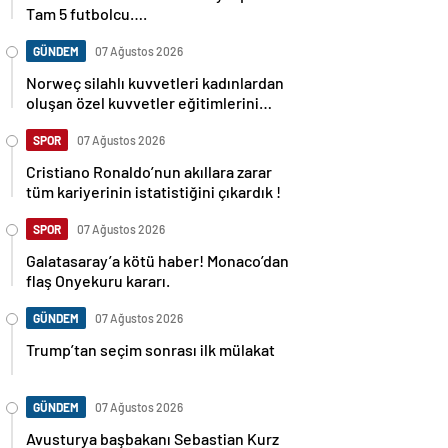
Tam 5 futbolcu….
GÜNDEM
07 Ağustos 2026
Norweç silahlı kuvvetleri kadınlardan
oluşan özel kuvvetler eğitimlerini
başlattı.
SPOR
07 Ağustos 2026
Cristiano Ronaldo’nun akıllara zarar
tüm kariyerinin istatistiğini çıkardık !
SPOR
07 Ağustos 2026
Galatasaray’a kötü haber! Monaco’dan
flaş Onyekuru kararı.
GÜNDEM
07 Ağustos 2026
Trump’tan seçim sonrası ilk mülakat
GÜNDEM
07 Ağustos 2026
Avusturya başbakanı Sebastian Kurz