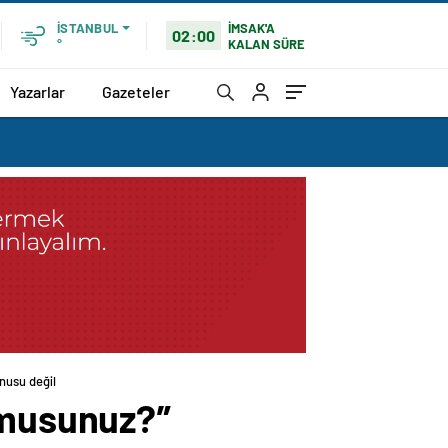
İMSAK'A
İSTANBUL
02:00
KALAN SÜRE
°
Yazarlar
Gazeteler
nusu değil
 musunuz?”