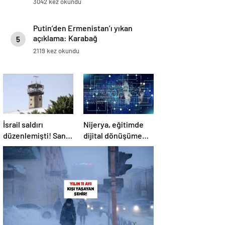
3042 kez okundu
Putin’den Ermenistan’ı yıkan
açıklama: Karabağ
5
Azerbaycan’ın ayrılmaz bir
2119 kez okundu
parçasıdır!
İsrail saldırı
Nijerya, eğitimde
düzenlemişti! Sana
dijital dönüşüme
Havalimanı
geçiyor
tamamen hizmet
dışı kaldı