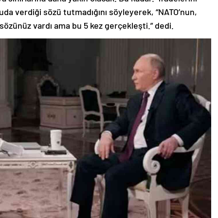
nuda verdiği sözü tutmadığını söyleyerek, “NATO’nun,
özünüz vardı ama bu 5 kez gerçekleşti.” dedi.