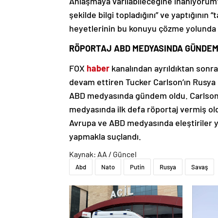
Anlaşmaya varılabileceğine inanıyorum” 
şekilde bilgi topladığını” ve yaptığının 
heyetlerinin bu konuyu çözme yolunda ile
RÖPORTAJ ABD MEDYASINDA GÜNDEM
FOX
haber
kanalından ayrıldıktan sonra
devam ettiren Tucker Carlson’ın Rusya 
ABD medyasında gündem oldu. Carlson’a
medyasında ilk defa röportaj vermiş old
Avrupa ve ABD medyasında eleştiriler ye
yapmakla suçlandı.
Kaynak: AA / Güncel
Abd
Nato
Putin
Rusya
Savaş