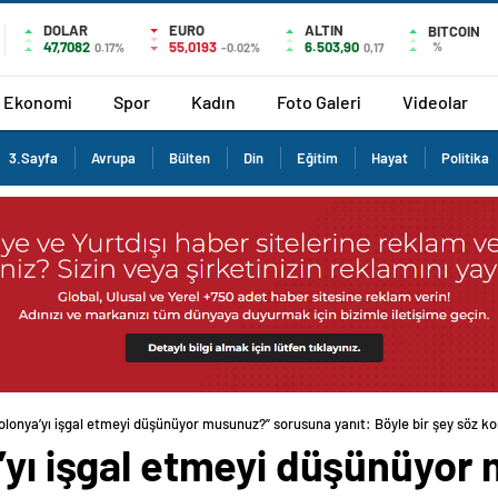
DOLAR
EURO
ALTIN
BITCOIN
47,7082
55,0193
6.503,90
%
0.17%
-0.02%
0,17
Ekonomi
Spor
Kadın
Foto Galeri
Videolar
3.Sayfa
Avrupa
Bülten
Din
Eğitim
Hayat
Politika
olonya’yı işgal etmeyi düşünüyor musunuz?” sorusuna yanıt: Böyle bir şey söz ko
a’yı işgal etmeyi düşünüyor