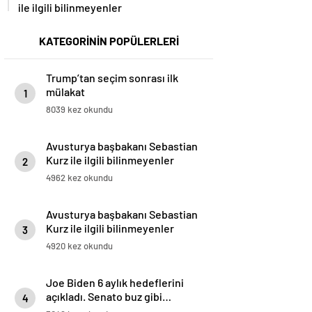
ile ilgili bilinmeyenler
KATEGORİNİN POPÜLERLERİ
Trump’tan seçim sonrası ilk
mülakat
1
8039 kez okundu
Avusturya başbakanı Sebastian
Kurz ile ilgili bilinmeyenler
2
4962 kez okundu
Avusturya başbakanı Sebastian
Kurz ile ilgili bilinmeyenler
3
4920 kez okundu
Joe Biden 6 aylık hedeflerini
açıkladı. Senato buz gibi…
4