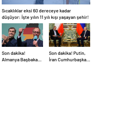
Sıcaklıklar eksi 60 dereceye kadar
düşüyor: İşte yılın 11 yılı kışı yaşayan şehir!
Son dakika!
Son dakika! Putin,
Almanya Başbakanı
İran Cumhurbaşkanı
belli oldu!
Pezeşkiyan ile
telefonla görüştü