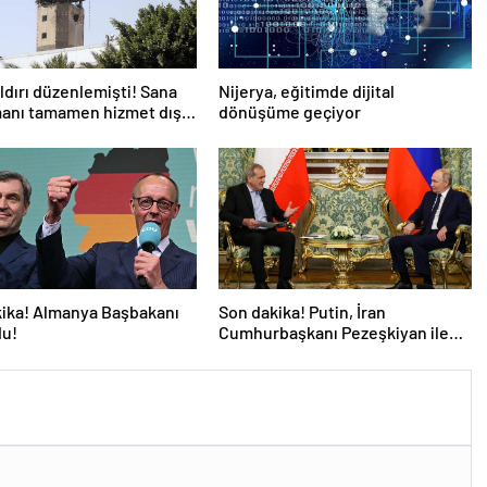
aldırı düzenlemişti! Sana
Nijerya, eğitimde dijital
anı tamamen hizmet dışı
dönüşüme geçiyor
ika! Almanya Başbakanı
Son dakika! Putin, İran
du!
Cumhurbaşkanı Pezeşkiyan ile
telefonla görüştü