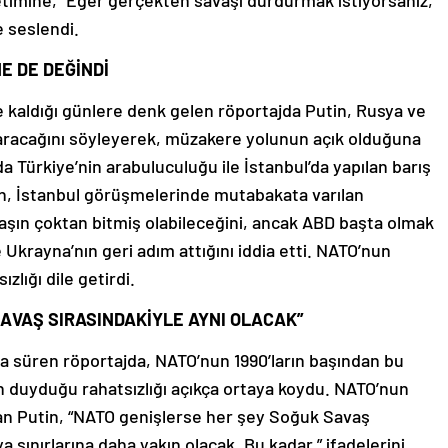
timine, “Eğer gerçekten savaşı durdurmak istiyorsanız,
e seslendi.
E DE DEĞİNDİ
de kaldığı günlere denk gelen röportajda Putin, Rusya ve
varacağını söyleyerek, müzakere yolunun açık olduğuna
da Türkiye’nin arabuluculuğu ile İstanbul’da yapılan barış
n, İstanbul görüşmelerinde mutabakata varılan
şın çoktan bitmiş olabileceğini, ancak ABD başta olmak
 Ukrayna’nın geri adım attığını iddia etti. NATO’nun
lığı dile getirdi.
AVAŞ SIRASINDAKİYLE AYNI OLACAK”
zla süren röportajda, NATO’nun 1990’ların başından bu
 duyduğu rahatsızlığı açıkça ortaya koydu. NATO’nun
n Putin, “NATO genişlerse her şey Soğuk Savaş
a sınırlarına daha yakın olacak. Bu kadar.” ifadelerini