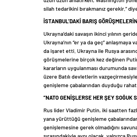
uzun uzun anlatırken, Washington yöne
silah tedarikini bırakmanız gerekir.” diy
İSTANBUL’DAKİ BARIŞ GÖRÜŞMELERİN
Ukrayna’daki savaşın ikinci yılının geri
Ukrayna’nın “er ya da geç” anlaşmaya 
da işaret etti. Ukrayna ile Rusya arasın
görüşmelerine birçok kez değinen Puti
kararların uygulanması durumunda sava
üzere Batılı devletlerin vazgeçirmesiyle
genişleme çabalarından duyduğu rahatsız
“NATO GENİŞLERSE HER ŞEY SOĞUK S
Rus lider Vladimir Putin, iki saatten fa
yana yürüttüğü genişleme çabalarından
genişlemesine gerek olmadığını savuna
sırasındakiyle aynı olacak, yalnızca Rusy