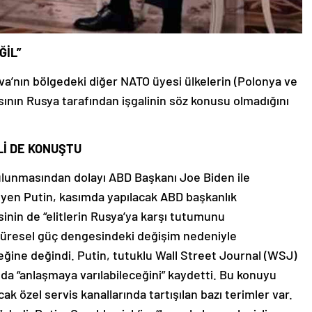
ĞİL”
va’nın bölgedeki diğer NATO üyesi ülkelerin (Polonya ve
ının Rusya tarafından işgalinin söz konusu olmadığını
Lİ DE KONUŞTU
ulunmasından dolayı ABD Başkanı Joe Biden ile
leyen Putin, kasımda yapılacak ABD başkanlık
inin de “elitlerin Rusya’ya karşı tutumunu
, küresel güç dengesindeki değişim nedeniyle
ğine değindi. Putin, tutuklu Wall Street Journal (WSJ)
a “anlaşmaya varılabileceğini” kaydetti. Bu konuyu
ak özel servis kanallarında tartışılan bazı terimler var.