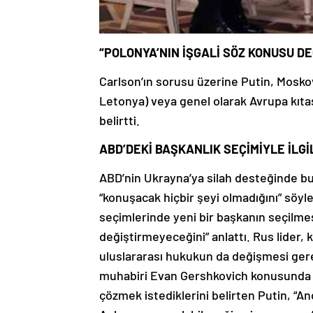
“POLONYA’NIN İŞGALİ SÖZ KONUSU DE
Carlson’ın sorusu üzerine Putin, Mosko
Letonya) veya genel olarak Avrupa kıtas
belirtti.
ABD’DEKİ BAŞKANLIK SEÇİMİYLE İLGİ
ABD’nin Ukrayna’ya silah desteğinde b
“konuşacak hiçbir şeyi olmadığını” söy
seçimlerinde yeni bir başkanın seçilmes
değiştirmeyeceğini” anlattı. Rus lider
uluslararası hukukun da değişmesi gere
muhabiri Evan Gershkovich konusunda d
çözmek istediklerini belirten Putin, “Anc