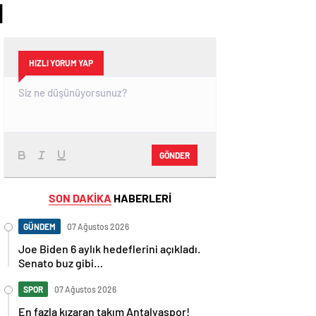
l
HIZLI YORUM YAP
GÖNDER
SON DAKİKA
HABERLERİ
GÜNDEM
07 Ağustos 2026
Joe Biden 6 aylık hedeflerini açıkladı.
Senato buz gibi…
SPOR
07 Ağustos 2026
En fazla kızaran takım Antalyaspor!