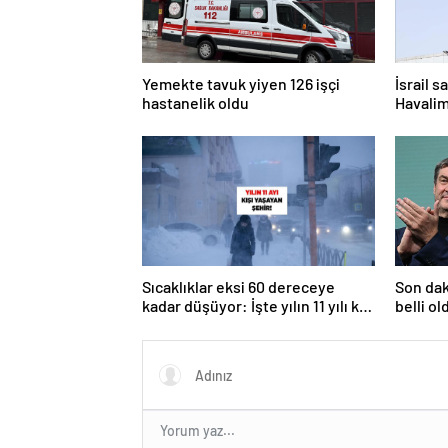
Yemekte tavuk yiyen 126 işçi
İsrail s
hastanelik oldu
Havalim
kaldı
Sıcaklıklar eksi 60 dereceye
Son dak
kadar düşüyor: İşte yılın 11 yılı kışı
belli ol
yaşayan şehir!