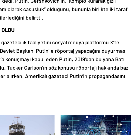
dedi. Putin, Gershkovich’in, “komplo kurarak gizli
“tam olarak casusluk” olduğunu, bununla birlikte iki taraf
rlediğini belirtti.
 OLDU
 gazetecilik faaliyetini sosyal medya platformu X’te
Devlet Başkanı Putin’le röportaj yapacağını duyurması
 konuşmayı kabul eden Putin, 2019’dan bu yana Batı
u. Tucker Carlson’ın söz konusu röportajı hakkında bazı
r alırken, Amerikalı gazeteci Putin’in propagandasını