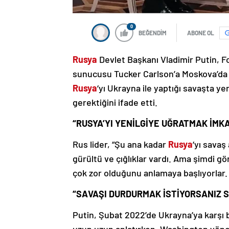
0
BEĞENDİM
ABONE OL
Rusya
Devlet Başkanı Vladimir Putin, 
sunucusu Tucker Carlson’a Moskova’da 
Rusya
‘yı Ukrayna ile yaptığı savaşta y
gerektiğini ifade etti.
“RUSYA’YI YENİLGİYE UĞRATMAK İMK
Rus lider, “Şu ana kadar
Rusya
‘yı savaş
gürültü ve çığlıklar vardı. Ama şimdi
çok zor olduğunu anlamaya başlıyorlar. 
“SAVAŞI DURDURMAK İSTİYORSANIZ Sİ
Putin, Şubat 2022’de Ukrayna’ya karşı b