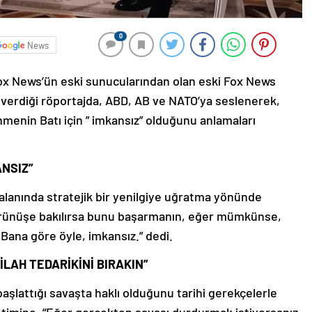
0
News
Fox News’ün eski sunucularından olan eski Fox News
verdiği röportajda, ABD, AB ve NATO’ya seslenerek,
enmenin Batı için ” imkansız” olduğunu anlamaları
ANSIZ”
 alanında stratejik bir yenilgiye uğratma yönünde
 görünüşe bakılırsa bunu başarmanın, eğer mümkünse,
Bana göre öyle, imkansız.” dedi.
LAH TEDARİKİNİ BIRAKIN”
aşlattığı savaşta haklı olduğunu tarihi gerekçelerle