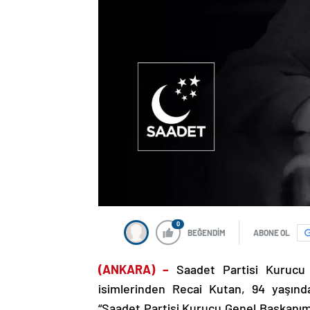
0
BEĞENDİM
ABONE OL
(ANKARA) –
Saadet Partisi Kurucu 
isimlerinden Recai Kutan, 94 yaşında
“Saadet Partisi Kurucu Genel Başkanım