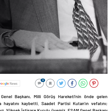
0
News
Genel Başkanı, Milli Görüş Hareketi’nin önde gelen
 hayatını kaybetti. Saadet Partisi Kutan’ın vefatını;
ız, Yüksek İstişare Kurulu üyemiz, ESAM Genel Başkanı