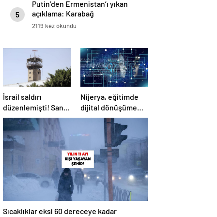
Putin’den Ermenistan’ı yıkan
açıklama: Karabağ
5
Azerbaycan’ın ayrılmaz bir
2119 kez okundu
parçasıdır!
İsrail saldırı
Nijerya, eğitimde
düzenlemişti! Sana
dijital dönüşüme
Havalimanı
geçiyor
tamamen hizmet
dışı kaldı
Sıcaklıklar eksi 60 dereceye kadar