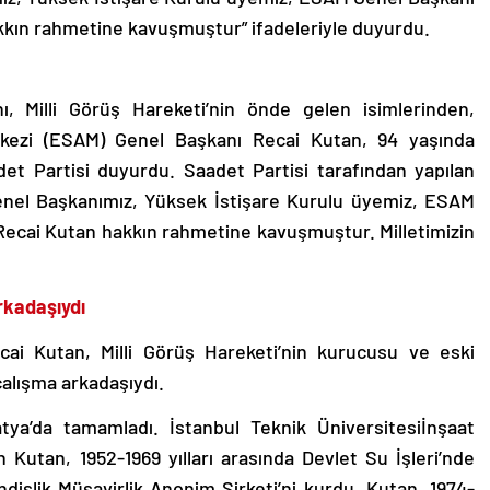
ın rahmetine kavuşmuştur” ifadeleriyle duyurdu.
, Milli Görüş Hareketi’nin önde gelen isimlerinden,
kezi (ESAM) Genel Başkanı Recai Kutan, 94 yaşında
adet Partisi duyurdu. Saadet Partisi tarafından yapılan
enel Başkanımız, Yüksek İstişare Kurulu üyemiz, ESAM
cai Kutan hakkın rahmetine kavuşmuştur. Milletimizin
rkadaşıydı
cai Kutan, Milli Görüş Hareketi’nin kurucusu ve eski
alışma arkadaşıydı.
latya’da tamamladı. İstanbul Teknik Üniversitesiİnşaat
 Kutan, 1952-1969 yılları arasında Devlet Su İşleri’nde
ndislik Müşavirlik Anonim Şirketi’ni kurdu. Kutan, 1974-