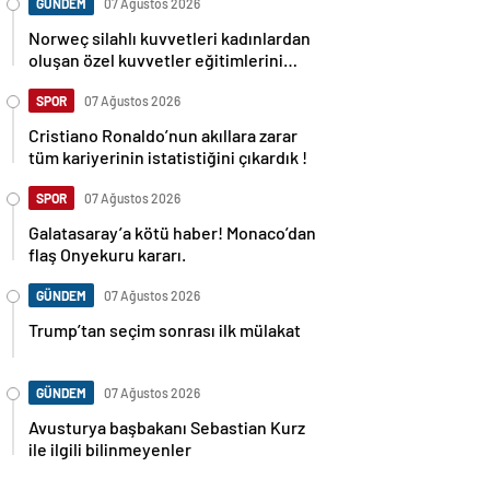
GÜNDEM
07 Ağustos 2026
Norweç silahlı kuvvetleri kadınlardan
oluşan özel kuvvetler eğitimlerini
başlattı.
SPOR
07 Ağustos 2026
Cristiano Ronaldo’nun akıllara zarar
tüm kariyerinin istatistiğini çıkardık !
SPOR
07 Ağustos 2026
Galatasaray’a kötü haber! Monaco’dan
flaş Onyekuru kararı.
GÜNDEM
07 Ağustos 2026
Trump’tan seçim sonrası ilk mülakat
GÜNDEM
07 Ağustos 2026
Avusturya başbakanı Sebastian Kurz
ile ilgili bilinmeyenler