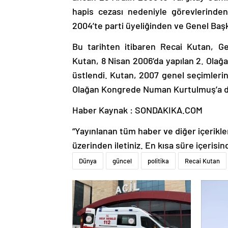
hapis cezası nedeniyle görevlerinde
2004’te parti üyeliğinden ve Genel Başka
Bu tarihten itibaren Recai Kutan, G
Kutan, 8 Nisan 2006’da yapılan 2. Olağ
üstlendi. Kutan, 2007 genel seçimlerin
Olağan Kongrede Numan Kurtulmuş’a d
Haber Kaynak : SONDAKIKA.COM
“Yayınlanan tüm haber ve diğer içerikler i
üzerinden iletiniz. En kısa süre içerisin
Dünya
güncel
politika
Recai Kutan