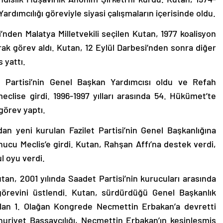
ardımcılığı göreviyle siyasi çalışmaların içerisinde oldu.
i’nden Malatya Milletvekili seçilen Kutan, 1977 koalisyon
k görev aldı. Kutan, 12 Eylül Darbesi’nden sonra diğer
 yattı.
 Partisi’nin Genel Başkan Yardımcısı oldu ve Refah
 meclise girdi. 1996-1997 yılları arasında 54. Hükümet’te
görev yaptı.
dan yeni kurulan Fazilet Partisi’nin Genel Başkanlığına
nucu Meclis’e girdi. Kutan, Rahşan Affı’na destek verdi,
l oyu verdi.
utan, 2001 yılında Saadet Partisi’nin kurucuları arasında
görevini üstlendi. Kutan, sürdürdüğü Genel Başkanlık
pılan 1. Olağan Kongrede Necmettin Erbakan’a devretti
uriyet Başsavcılığı, Necmettin Erbakan’ın kesinleşmiş