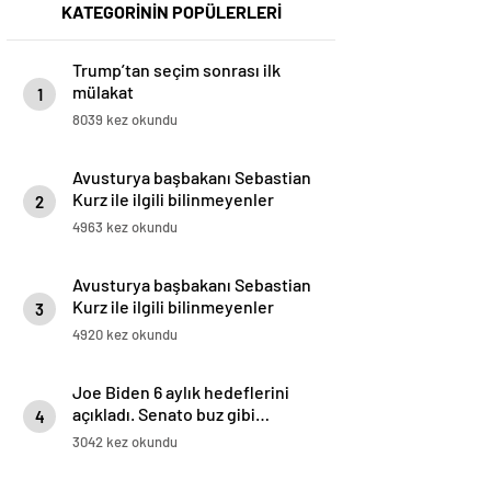
KATEGORİNİN POPÜLERLERİ
Trump’tan seçim sonrası ilk
mülakat
1
8039 kez okundu
Avusturya başbakanı Sebastian
Kurz ile ilgili bilinmeyenler
2
4963 kez okundu
Avusturya başbakanı Sebastian
Kurz ile ilgili bilinmeyenler
3
4920 kez okundu
Joe Biden 6 aylık hedeflerini
açıkladı. Senato buz gibi…
4
3042 kez okundu