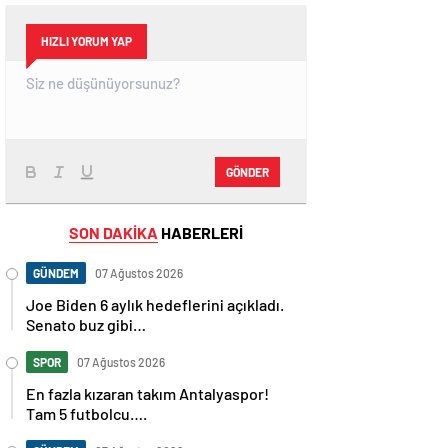
HIZLI YORUM YAP
GÖNDER
SON DAKİKA
HABERLERİ
GÜNDEM
07 Ağustos 2026
Joe Biden 6 aylık hedeflerini açıkladı.
Senato buz gibi…
SPOR
07 Ağustos 2026
En fazla kızaran takım Antalyaspor!
Tam 5 futbolcu….