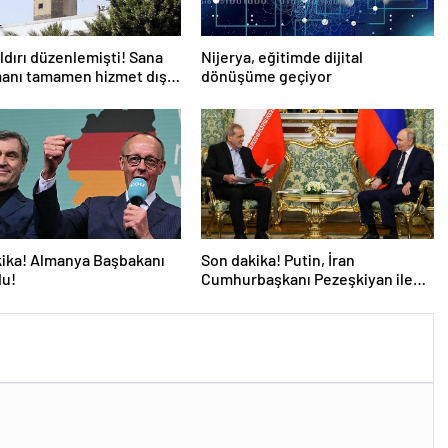
aldırı düzenlemişti! Sana
Nijerya, eğitimde dijital
anı tamamen hizmet dışı
dönüşüme geçiyor
ika! Almanya Başbakanı
Son dakika! Putin, İran
du!
Cumhurbaşkanı Pezeşkiyan ile
telefonla görüştü