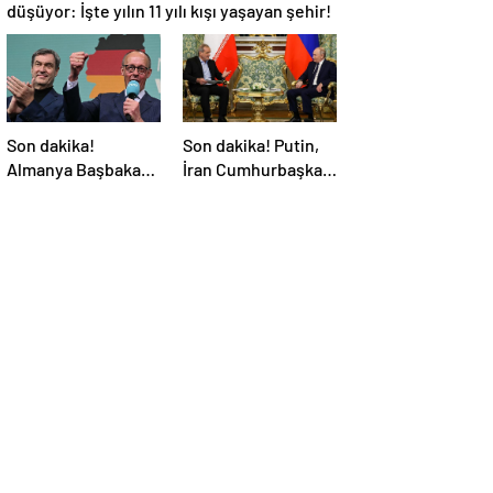
düşüyor: İşte yılın 11 yılı kışı yaşayan şehir!
Son dakika!
Son dakika! Putin,
Almanya Başbakanı
İran Cumhurbaşkanı
belli oldu!
Pezeşkiyan ile
telefonla görüştü