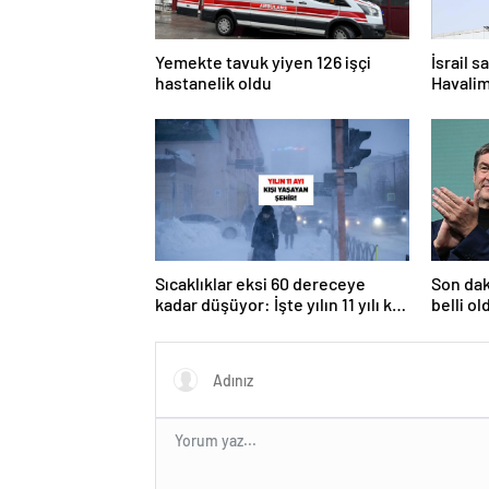
Yemekte tavuk yiyen 126 işçi
İsrail s
hastanelik oldu
Havalim
kaldı
Sıcaklıklar eksi 60 dereceye
Son dak
kadar düşüyor: İşte yılın 11 yılı kışı
belli ol
yaşayan şehir!