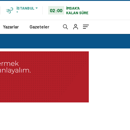
İMSAK'A
İSTANBUL
02:00
KALAN SÜRE
°
Yazarlar
Gazeteler