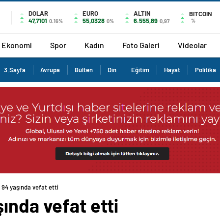
DOLAR
EURO
ALTIN
BITCOIN
47,7101
55,0328
6.555,89
%
0.16%
0%
0,97
Ekonomi
Spor
Kadın
Foto Galeri
Videolar
3.Sayfa
Avrupa
Bülten
Din
Eğitim
Hayat
Politika
94 yaşında vefat etti
ında vefat etti