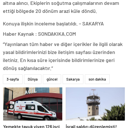
altına alıncı. Ekiplerin soğutma çalışmalarının devam
ettiği bölgede 20 dönüm arazi küle döndü.
Konuya ilişkin inceleme başlatıldı. – SAKARYA
Haber Kaynak : SONDAKIKA.COM
“Yayınlanan tüm haber ve diğer içerikler ile ilgili olarak
yasal bildirimlerinizi bize iletişim sayfası üzerinden
iletiniz. En kısa süre içerisinde bildirimlerinize geri
dönüş sağlanılacaktır.”
3-sayfa
Dünya
güncel
Sakarya
son dakika
Yemekte tavuk yiyen 126 işçi
İsrail saldırı düzenlemişti!