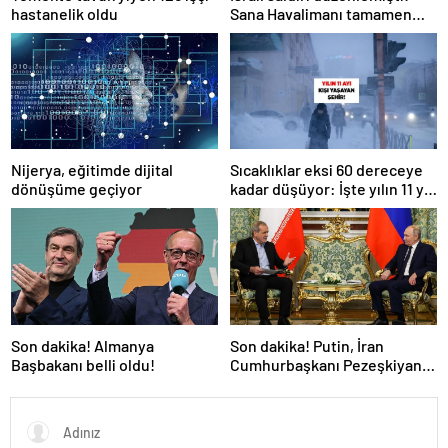
hastanelik oldu
Sana Havalimanı tamamen
hizmet dışı kaldı
Nijerya, eğitimde dijital
Sıcaklıklar eksi 60 dereceye
dönüşüme geçiyor
kadar düşüyor: İşte yılın 11 yılı
kışı yaşayan şehir!
Son dakika! Almanya
Son dakika! Putin, İran
Başbakanı belli oldu!
Cumhurbaşkanı Pezeşkiyan
ile telefonla görüştü