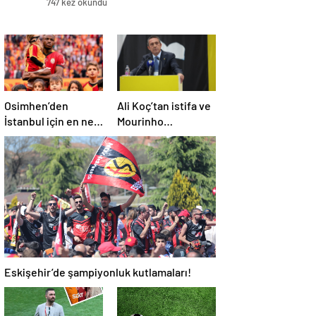
747 kez okundu
Osimhen’den
Ali Koç’tan istifa ve
İstanbul için en net
Mourinho
açıklama!
açıklaması
Eskişehir’de şampiyonluk kutlamaları!