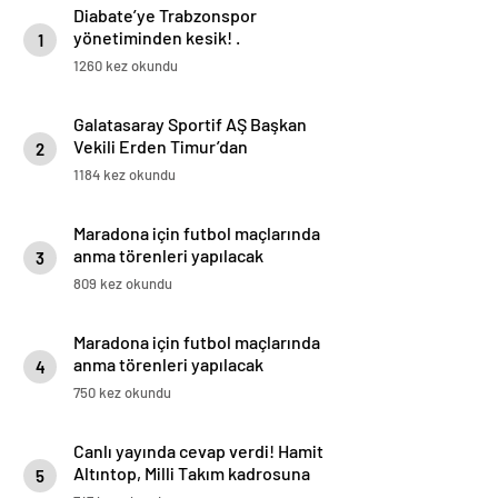
Diabate’ye Trabzonspor
yönetiminden kesik! .
1
1260 kez okundu
Galatasaray Sportif AŞ Başkan
Vekili Erden Timur’dan
2
Manipülasyon Eleştirisi
1184 kez okundu
Maradona için futbol maçlarında
anma törenleri yapılacak
3
809 kez okundu
Maradona için futbol maçlarında
anma törenleri yapılacak
4
750 kez okundu
Canlı yayında cevap verdi! Hamit
Altıntop, Milli Takım kadrosuna
5
müdahale ediyor mu?