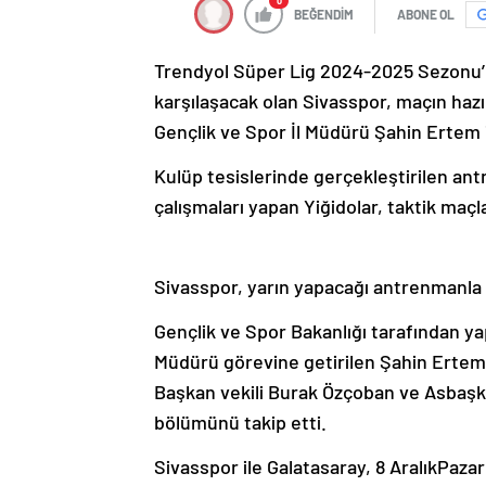
0
BEĞENDİM
ABONE OL
Trendyol Süper Lig 2024-2025 Sezonu’n
karşılaşacak olan Sivasspor, maçın hazı
Gençlik ve Spor İl Müdürü Şahin Ertem i
Kulüp tesislerinde gerçekleştirilen ant
çalışmaları yapan Yiğidolar, taktik maç
Sivasspor, yarın yapacağı antrenmanla 
Gençlik ve Spor Bakanlığı tarafından ya
Müdürü görevine getirilen Şahin Ertem
Başkan vekili Burak Özçoban ve Asbaşka
bölümünü takip etti.
Sivasspor ile Galatasaray, 8 AralıkPazar