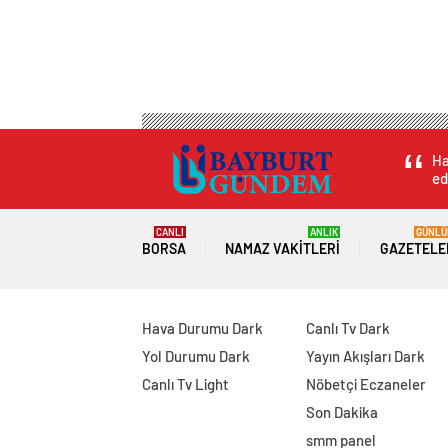
Ha
ed
CANLI
ANLIK
GÜNLÜ
BORSA
NAMAZ VAKITLERI
GAZETELE
Hava Durumu Dark
Canlı Tv Dark
Yol Durumu Dark
Yayın Akışları Dark
Canlı Tv Light
Nöbetçi Eczaneler
Son Dakika
smm panel