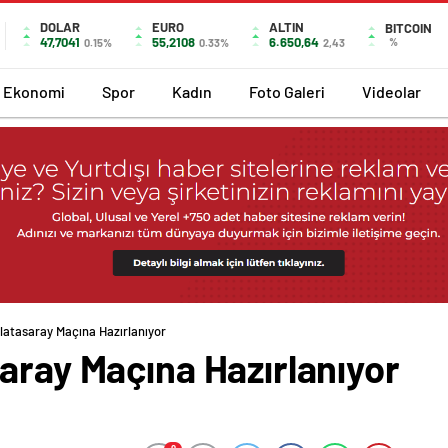
DOLAR
EURO
ALTIN
BITCOIN
47,7041
55,2108
6.650,64
%
0.15%
0.33%
2,43
Ekonomi
Spor
Kadın
Foto Galeri
Videolar
latasaray Maçına Hazırlanıyor
aray Maçına Hazırlanıyor