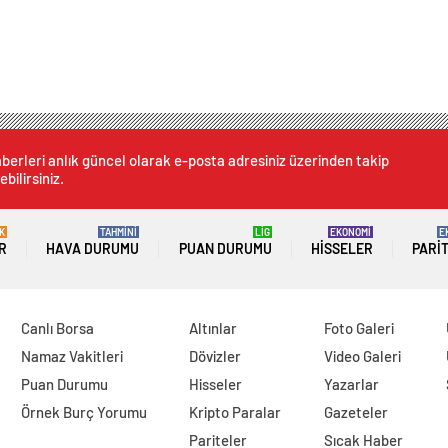
berleri anlık güncel olarak e-posta adresiniz üzerinden takip
ebilirsiniz.
K
TAHMİNİ
LİG
EKONOMİ
E
R
HAVA DURUMU
PUAN DURUMU
HISSELER
PARI
Canlı Borsa
Altınlar
Foto Galeri
Namaz Vakitleri
Dövizler
Video Galeri
Puan Durumu
Hisseler
Yazarlar
Örnek Burç Yorumu
Kripto Paralar
Gazeteler
Pariteler
Sıcak Haber