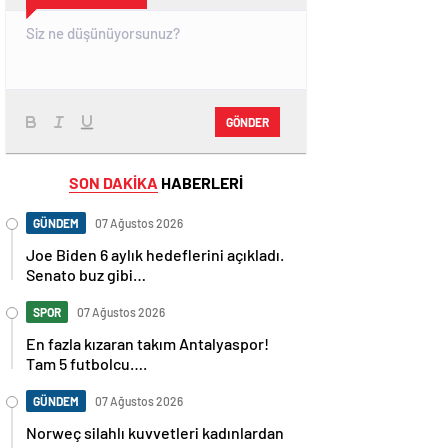
GÖNDER
SON DAKİKA
HABERLERİ
GÜNDEM
07 Ağustos 2026
Joe Biden 6 aylık hedeflerini açıkladı.
Senato buz gibi…
SPOR
07 Ağustos 2026
En fazla kızaran takım Antalyaspor!
Tam 5 futbolcu….
GÜNDEM
07 Ağustos 2026
Norweç silahlı kuvvetleri kadınlardan