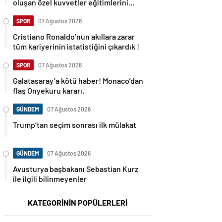
oluşan özel kuvvetler eğitimlerini
başlattı.
SPOR
07 Ağustos 2026
Cristiano Ronaldo’nun akıllara zarar
tüm kariyerinin istatistiğini çıkardık !
SPOR
07 Ağustos 2026
Galatasaray’a kötü haber! Monaco’dan
flaş Onyekuru kararı.
GÜNDEM
07 Ağustos 2026
Trump’tan seçim sonrası ilk mülakat
GÜNDEM
07 Ağustos 2026
Avusturya başbakanı Sebastian Kurz
ile ilgili bilinmeyenler
KATEGORİNİN POPÜLERLERİ