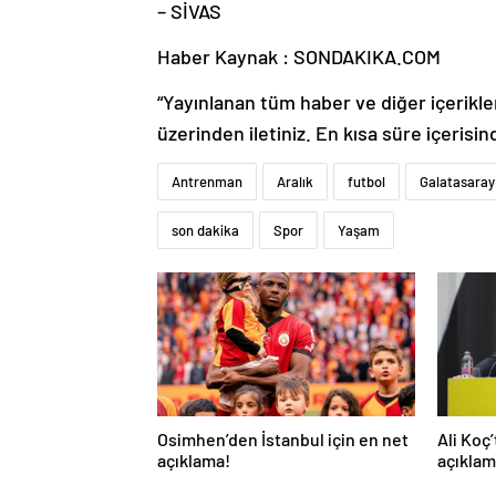
– SİVAS
Haber Kaynak : SONDAKIKA.COM
“Yayınlanan tüm haber ve diğer içerikler i
üzerinden iletiniz. En kısa süre içerisin
Antrenman
Aralık
futbol
Galatasaray
son dakika
Spor
Yaşam
Osimhen’den İstanbul için en net
Ali Koç
açıklama!
açıklam