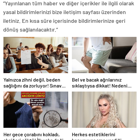
“Yayınlanan tüm haber ve diğer içerikler ile ilgili olarak
yasal bildirimlerinizi bize iletişim sayfası üzerinden
iletiniz. En kısa süre içerisinde bildirimlerinize geri
dönüş sağlanılacaktır.”
Yalnızca zihni değil, beden
Bel ve bacak ağrılarınız
sağlığını da zorluyor! Sınavda
sıklaştıysa dikkat! Nedeni
başarı tabakta başlıyor
omurga kanalı darlığı olabilir
Her gece çorabını kokladı,
Herkes estetiklerini