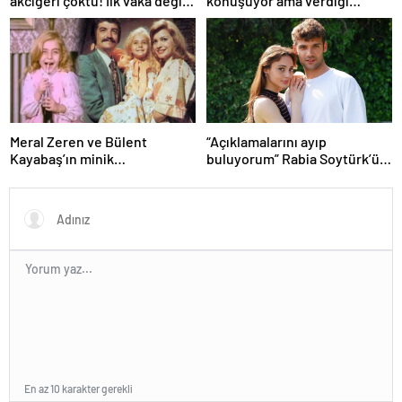
akciğeri çöktü! İlk vaka değil:
konuşuyor ama verdiği
‘Klozet yanında masum kalır’
kiloları kimse görmüyor…
Şarkıcı Ceylan sitem etti!
Meral Zeren ve Bülent
“Açıklamalarını ayıp
Kayabaş’ın minik
buluyorum” Rabia Soytürk’ün
partneriydi… Şimdilerin yıldız
sözlerine Caner Topçu’dan
ismini tanıdınız mı?
tokat gibi cevap!
En az 10 karakter gerekli