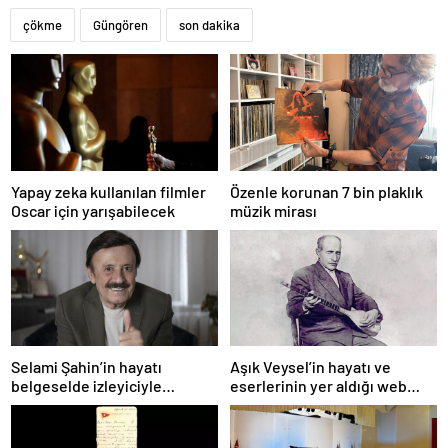
çökme
Güngören
son dakika
Yapay zeka kullanılan filmler
Özenle korunan 7 bin plaklık
Oscar için yarışabilecek
müzik mirası
Selami Şahin’in hayatı
Aşık Veysel’in hayatı ve
belgeselde izleyiciyle
eserlerinin yer aldığı web
buluşacak
portalı hizmete girdi