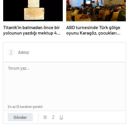
Titanik’in batmadan önce bir
ABD turnesinde Türk gölge
yolcunun yazdığı mektup 400
oyunu Karagöz, çocukları
bin dolara satıldı
büyüledi
En az 10 karakter gerekli
Gönder