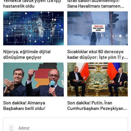
Yemekte tavuk yiyen 126 işçi
İsrail saldırı düzenlemişti!
hastanelik oldu
Sana Havalimanı tamamen
hizmet dışı kaldı
Nijerya, eğitimde dijital
Sıcaklıklar eksi 60 dereceye
dönüşüme geçiyor
kadar düşüyor: İşte yılın 11 yılı
kışı yaşayan şehir!
Son dakika! Almanya
Son dakika! Putin, İran
Başbakanı belli oldu!
Cumhurbaşkanı Pezeşkiyan
ile telefonla görüştü