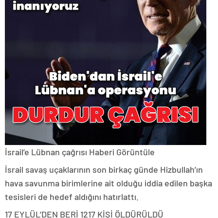
İsrail’e Lübnan çağrısı
Haberi Görüntüle
İsrail savaş uçaklarının son birkaç günde Hizbullah’ın
hava savunma birimlerine ait olduğu iddia edilen başka
tesisleri de hedef aldığını hatırlattı.
17 EYLÜL’DEN BERİ 1217 KİŞİ ÖLDÜRÜLDÜ