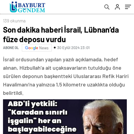
139 okunma
Son dakika haberi İsrail, Lübnan’da
füze deposu vurdu
30 Eylül 2024 23:01
ABONE OL
News
İsrail ordusundan yapılan yazılı açıklamada, hedef
alınan, Hizbullah’a ait uçaksavarların tutulduğu öne
sürülen deponun başkentteki Uluslararası Refik Hariri
Havalimanı’na yalnızca 1,5 kilometre uzaklıkta olduğu
belirtildi.