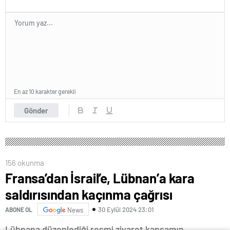
En az 10 karakter gerekli
Gönder
156 okunma
Fransa’dan İsrail’e, Lübnan’a kara
saldırısından kaçınma çağrısı
30 Eylül 2024 23:01
ABONE OL
News
Lübnana düzenlediği resmi ziyaret kapsamın