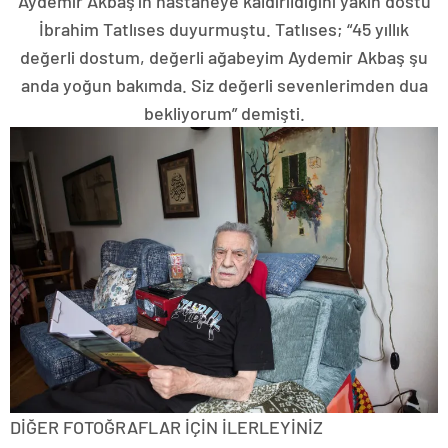
Aydemir Akbaş’ın hastaneye kaldırıldığını yakın dostu
İbrahim Tatlıses duyurmuştu. Tatlıses; “45 yıllık
değerli dostum, değerli ağabeyim Aydemir Akbaş şu
anda yoğun bakımda. Siz değerli sevenlerimden dua
bekliyorum” demişti.
DİĞER FOTOĞRAFLAR İÇİN İLERLEYİNİZ