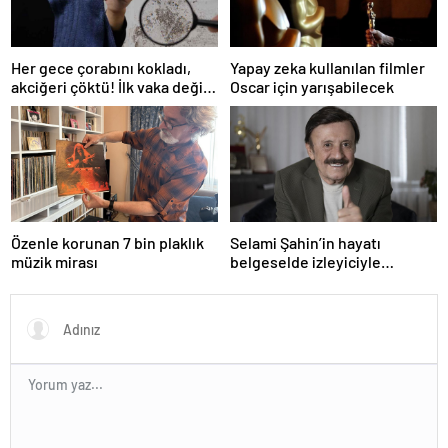
Her gece çorabını kokladı,
Yapay zeka kullanılan filmler
akciğeri çöktü! İlk vaka değil:
Oscar için yarışabilecek
‘Klozet yanında masum kalır’
Özenle korunan 7 bin plaklık
Selami Şahin’in hayatı
müzik mirası
belgeselde izleyiciyle
buluşacak