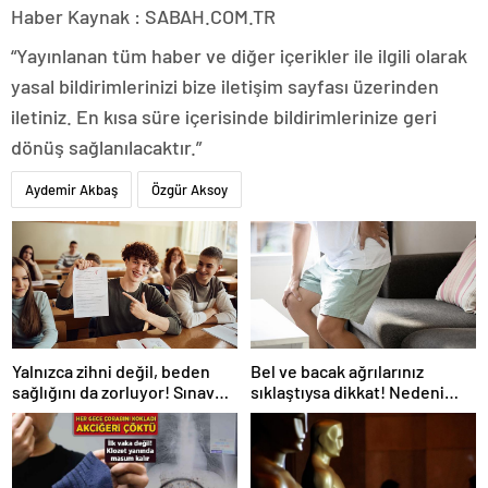
Haber Kaynak : SABAH.COM.TR
“Yayınlanan tüm haber ve diğer içerikler ile ilgili olarak
yasal bildirimlerinizi bize iletişim sayfası üzerinden
iletiniz. En kısa süre içerisinde bildirimlerinize geri
dönüş sağlanılacaktır.”
Aydemir Akbaş
Özgür Aksoy
Yalnızca zihni değil, beden
Bel ve bacak ağrılarınız
sağlığını da zorluyor! Sınavda
sıklaştıysa dikkat! Nedeni
başarı tabakta başlıyor
omurga kanalı darlığı olabilir