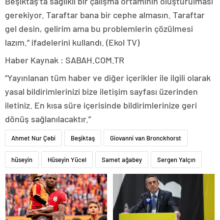
Beşiktaş’ta sağlıklı bir çalışma ortamının oluşturulması
gerekiyor. Taraftar bana bir cephe almasın. Taraftar
gel desin, gelirim ama bu problemlerin çözülmesi
lazım.” ifadelerini kullandı. (Ekol TV)
Haber Kaynak : SABAH.COM.TR
“Yayınlanan tüm haber ve diğer içerikler ile ilgili olarak
yasal bildirimlerinizi bize iletişim sayfası üzerinden
iletiniz. En kısa süre içerisinde bildirimlerinize geri
dönüş sağlanılacaktır.”
Ahmet Nur Çebi
Beşiktaş
Giovanni van Bronckhorst
hüseyin
Hüseyin Yücel
Samet ağabey
Sergen Yalçın