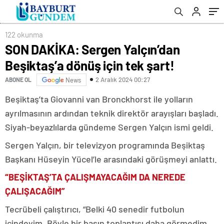
122 okunma
SON DAKİKA: Sergen Yalçın’dan
Beşiktaş’a dönüş için tek şart!
2 Aralık 2024 00:27
ABONE OL
News
Beşiktaş’ta Giovanni van Bronckhorst ile yolların
ayrılmasının ardından teknik direktör arayışları başladı.
Siyah-beyazlılarda gündeme Sergen Yalçın ismi geldi.
Sergen Yalçın, bir televizyon programında Beşiktaş
Başkanı Hüseyin Yücel’le arasındaki görüşmeyi anlattı.
“BEŞİKTAŞ’TA ÇALIŞMAYACAĞIM DA NEREDE
ÇALIŞACAĞIM”
Tecrübeli çalıştırıcı, “Belki 40 senedir futbolun
içindeyim. Böyle bir basın toplantısı daha görmedim.