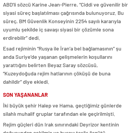
ABD’li sözcü Karine Jean-Pierre, “Ciddi ve güvenilir bir
siyasi süreç başlatılması çağrısında bulunuyoruz. Bu
süreç, BM Güvenlik Konseyinin 2254 sayılı kararıyla
uyumlu şekilde iç savaşı siyasi bir çözümle sona
erdirebilir” dedi.
Esad rejiminin “Rusya ile İran’a bel bağlamasının” şu
anda Suriye’de yaşanan gelişmelerin koşullarını
yarattığını belirten Beyaz Saray sözcüsü,
“Kuzeydoğuda rejim hatlarının çöküşü de buna
dahildir” diye ekledi.
SON YAŞANANLAR
İki büyük şehir Halep ve Hama, geçtiğimiz günlerde
silahlı muhalif gruplar tarafından ele geçirilmişti.
Rejim güçleri dün Irak sınırındaki Deyrizor kentinin
doğusundan çekilmiş ve burayı terör örgütü