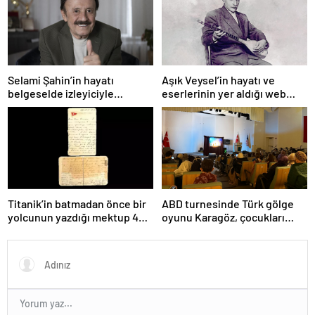
Selami Şahin’in hayatı
Aşık Veysel’in hayatı ve
belgeselde izleyiciyle
eserlerinin yer aldığı web
buluşacak
portalı hizmete girdi
Titanik’in batmadan önce bir
ABD turnesinde Türk gölge
yolcunun yazdığı mektup 400
oyunu Karagöz, çocukları
bin dolara satıldı
büyüledi