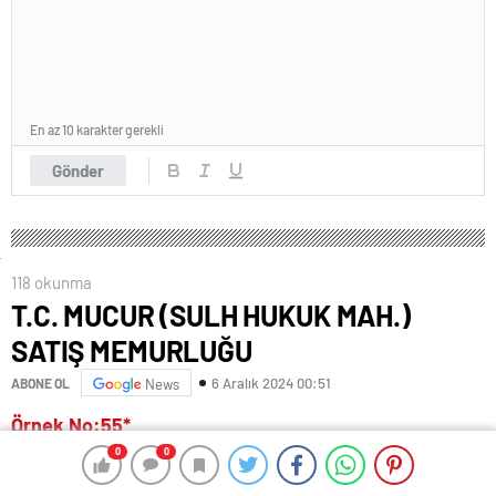
En az 10 karakter gerekli
Gönder
118 okunma
T.C. MUCUR (SULH HUKUK MAH.)
SATIŞ MEMURLUĞU
6 Aralık 2024 00:51
ABONE OL
News
Örnek No:55*
0
0
0
0
T.C.