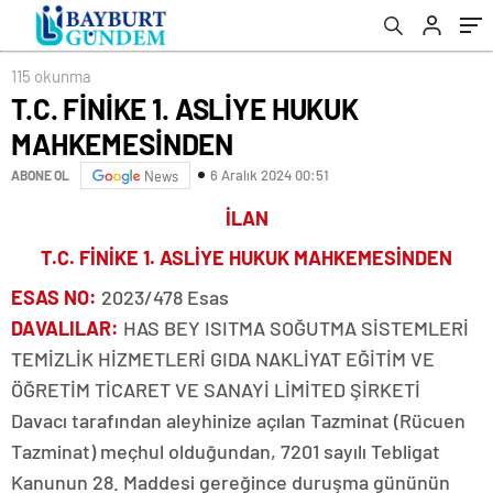
115 okunma
T.C. FİNİKE 1. ASLİYE HUKUK
MAHKEMESİNDEN
6 Aralık 2024 00:51
ABONE OL
News
İLAN
T.C. FİNİKE 1. ASLİYE HUKUK MAHKEMESİNDEN
ESAS NO
:
2023/478 Esas
DAVALILAR
:
HAS BEY ISITMA SOĞUTMA SİSTEMLERİ
TEMİZLİK HİZMETLERİ GIDA NAKLİYAT EĞİTİM VE
ÖĞRETİM TİCARET VE SANAYİ LİMİTED ŞİRKETİ
Davacı tarafından aleyhinize açılan Tazminat (Rücuen
Tazminat) meçhul olduğundan, 7201 sayılı Tebligat
Kanunun 28. Maddesi gereğince duruşma gününün