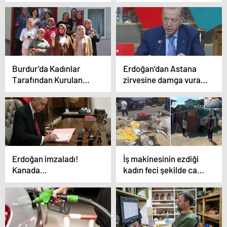
Belediyesi önünde
vurgun yapan banka
eylem yaptı!
müdürü Hatice’nin
Başkandan açıklama
ifadesi ortaya çıktı
gecikmedi
Burdur’da Kadınlar
Erdoğan’dan Astana
Tarafından Kurulan
zirvesine damga vuran
Kooperatiften Gelir
çağrı: İsrail’in bir an
Sağlanıyor
önce durdurulması
lazım
Erdoğan imzaladı!
İş makinesinin ezdiği
Kanada
kadın feci şekilde can
Büyükelçiliğine Can
verdi! 2’si engelli 6
Dizdar atandı, 3 müdür
çocuğu barakada
yardımcısı görevden
yaşıyor
alındı