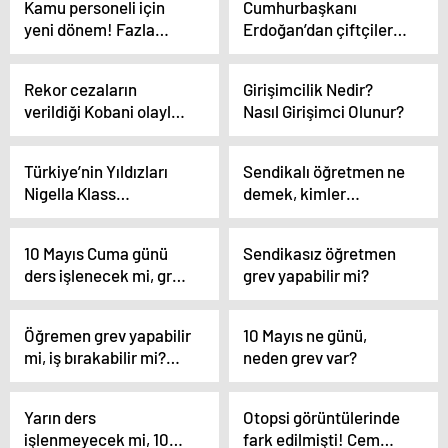
Kamu personeli için
Cumhurbaşkanı
yeni dönem! Fazla
Erdoğan’dan çiftçilere
mesai ücreti yok,
müjde üstüne müjde!
bunun yerine
Kredi limitleri artırıldı
Rekor cezaların
Girişimcilik Nedir?
denkleştirme
verildiği Kobani olayları
Nasıl Girişimci Olunur?
yapılacak
nasıl başladı?
Türkiye’nin Yıldızları
Sendikalı öğretmen ne
Nigella Klass
demek, kimler
Ödülleri’nde Buluştu
sendikalı öğretmendir?
10 Mayıs Cuma günü
Sendikasız öğretmen
ders işlenecek mi, grev
grev yapabilir mi?
var mı? Bugün (Cuma)
ders var mı, okullar
Öğremen grev yapabilir
10 Mayıs ne günü,
tatil mi?
mi, iş bırakabilir mi?
neden grev var?
Hangi öğretmenler
grev yapacak?
Yarın ders
Otopsi görüntülerinde
işlenmeyecek mi, 10
fark edilmişti! Cem