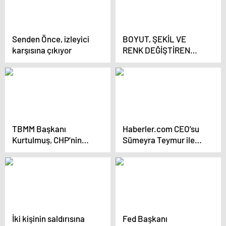
vatandaşlarımız
evlerinden çıkmasın
Senden Önce, izleyici
BOYUT, ŞEKİL VE
karşısına çıkıyor
RENK DEĞİŞTİREN
CİLT LEKELERİNE
DİKKAT: BASİT BİR
LEKE OLMAYABİLİR
TBMM Başkanı
Haberler.com CEO’su
Kurtulmuş, CHP’nin
Sümeyra Teymur ile
Can Atalay kararıyla
Dijital yayıncılığa dair
ilgili AYM’ye
röportaj
başvurusunu
değerlendirdi:
Mahkeme karar
verecek, göreceğiz
İki kişinin saldırısına
Fed Başkanı