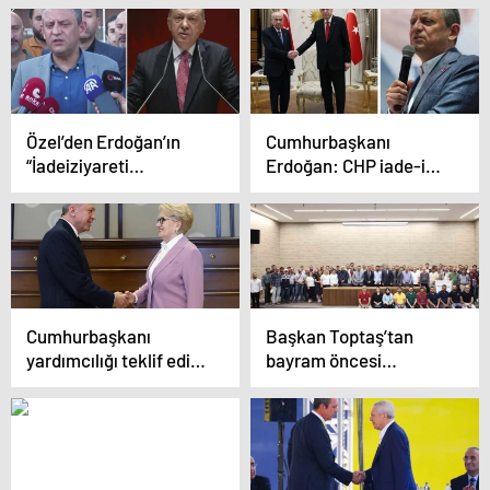
konuştu
detayı dikkat çekti
Özel’den Erdoğan’ın
Cumhurbaşkanı
“İadeiziyareti
Erdoğan: CHP iade-i
hazmedemediler”
ziyareti hazmedemedi,
sözlerine sert yanıt
kibarlıktan anlamadılar
Cumhurbaşkanı
Başkan Toptaş’tan
yardımcılığı teklif edildi
bayram öncesi
mi? Erdoğan’la
belediye personeline
görüşen Akşener’de 2
zam müjdesi! En düşük
sayfalık açıklama!
maaş 28 bin TL oldu