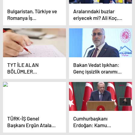
Bulgaristan, Türkiye ve
Aralarındaki buzlar
Romanya İş
eriyecek mi? Ali Koç,
Forumu’nda Buluştu
Aziz Yıldırım’a zeytin
dalı uzattı
TYT İLE ALAN
Bakan Vedat Işıkhan:
BÖLÜMLER
Genç işsizlik oranımız
NELERDİR? Hangi
yüzde 15,1’e düştü
bölümler TYT ile
alıyor? TYT ile alan
bölümlerin puan listesi
2024!
TÜRK-İŞ Genel
Cumhurbaşkanı
Başkanı Ergün Atalay:
Erdoğan: Kamu
Gelir adaleti bozuldu,
çalışanlarımız için