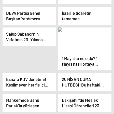
Mayıs Cuma yoklama
Garipoğlu’nun
var mı?
parmaklarındaki
DEVA Partisi Genel
İsrail’le ticaretin
morarmaların nedeni
Başkan Yardımcısı
tamamen
ortaya çıktı
Ekmen: TPAO işçisi
durdurulmasının
emeğinin karşılığını
ardından Erdoğan’dan
Sakıp Sabancı’nın
alamıyor
iş dünyasına mesaj:
Vefatının 20. Yılında
Sonuçları istişare
Anma Töreni
içinde yürüteceğiz
Düzenlendi
1 Mayıs’ta ne oldu? 1
Mayıs nasıl ortaya
çıktı?
Esnafa KDV denetimi!
26 NİSAN CUMA
Kesilmeyen her fiş için
HUTBESİ | Bu haftaki
3 bin 400 TL ceza
Cuma hutbesi konusu
nedir? Cuma hutbesi
Mahkemede Banu
Eskişehir’de Meslek
oku!
Parlak’la yüzleşen
Lisesi Öğrencileri 23
Dilan Polat, hakimin
Nisan’da İşlerine