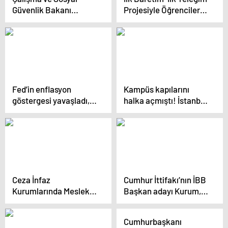
Öğreniyor
Güvenlik Bakanı
Projesiyle Öğrencilere
Işıkhan: CHP nedeniyle
Yelek ve Baret Teslim
kamu görevlilerinin
Edildi
aylıkları 345 TL
azalacak
Fed’in enflasyon
Kampüs kapılarını
göstergesi yavaşladı,
halka açmıştı! İstanbul
risk iştahı arttı
Üniversitesi Rektörü
tartışma yaratan
görüntüleri böyle
savundu
Ceza İnfaz
Cumhur İttifakı’nın İBB
Kurumlarında Mesleki
Başkan adayı Kurum,
Eğitim Merkezleri
canlı yayında konuştu
Hükümlülere Belge
Açıklaması
Cumhurbaşkanı
Veriyor