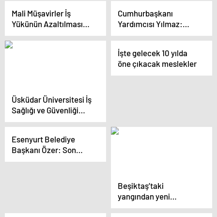
kararını duyunca sinir
Devam Ediyor
Mali Müşavirler İş
Cumhurbaşkanı
krizi geçirdi
Yükünün Azaltılmasını
Yardımcısı Yılmaz:
İstiyor
Kamuda tasarruf için
Maliye Bakanlığı ciddi
İşte gelecek 10 yılda
bir çalışma yürütüyor
öne çıkacak meslekler
Üsküdar Üniversitesi İş
Sağlığı ve Güvenliği
Bölümü’nden teleferik
kazasıyla ilgili
Esenyurt Belediye
değerlendirme
Başkanı Özer: Son
aylarda birçok ihale
yapılmış ve bize 3
milyar TL’nin üstünde
Beşiktaş’taki
bir borç devredilmiştir
yangından yeni
detaylar! Açılış