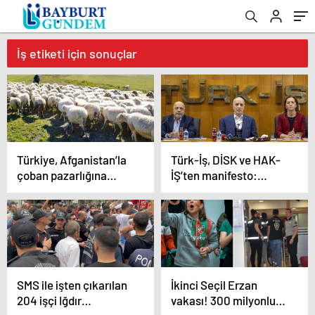
İş etiketi için sonuçlar
Türkiye, Afganistan’la
Türk-İş, DİSK ve HAK-
çoban pazarlığına
İŞ’ten manifesto:
başladı: Acilen 150 bin
Asgari ücret artırılmalı,
kişiye ihtiyacımız var
en düşük emekli aylığı
asgari ücret
seviyesinde olmalı
SMS ile işten çıkarılan
İkinci Seçil Erzan
204 işçi Iğdır
vakası! 300 milyonluk