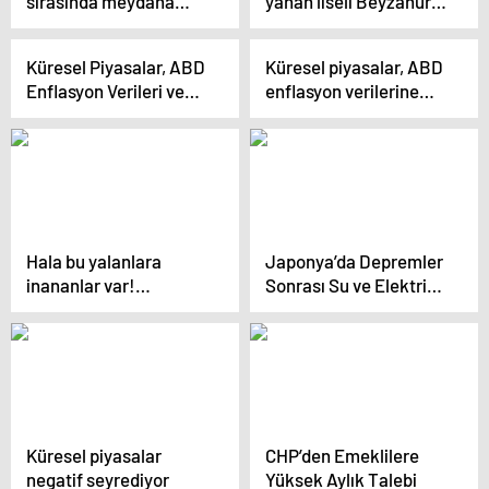
sırasında meydana
yanan liseli Beyzanur:
gelen iş kazası sonucu
“Başkalarının yaptığı
yüzde 80’i yanan lise
bir hata hayatıma mal
Küresel Piyasalar, ABD
Küresel piyasalar, ABD
öğrencisi 15 ameliyat
oldu’ 7 ayda 15 ameliyat
Enflasyon Verileri ve
enflasyon verilerine
geçirdi
geçirdim”
TCMB’nin Yatırımcı
odaklandı
Günleri Toplantılarıyla
Hareketleniyor
Hala bu yalanlara
Japonya’da Depremler
inananlar var!
Sonrası Su ve Elektrik
Kuyumcu, “Yavru”
Kesintisi
sistemiyle 500 milyon
liralık vurgun yaptı
Küresel piyasalar
CHP’den Emeklilere
negatif seyrediyor
Yüksek Aylık Talebi