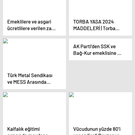
Emeklilere ve asgari
TORBA YASA 2024
ücretlilere verilen zam
MADDELERİ | Torba
oranı eleştirildi
yasa ne zaman
görüşülecek? Torba
AK Parti’den SSK ve
yasada son durum
Bağ-Kur emeklisine ek
nedir, ne zaman
zam açıklaması
çıkacak?
Türk Metal Sendikası
ve MESS Arasında
Toplu İş Sözleşmesi
Anlaşması
Kalfalık eğitimi
Vücudunun yüzde 80’i