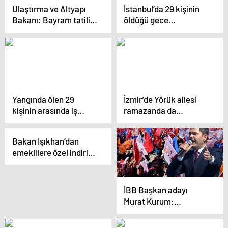
bayrama yetişsin diye
Ulaştırma ve Altyapı
İstanbul’da 29 kişinin
işçilere Ramazan
Bakanı: Bayram tatili
öldüğü gece
bitene kadar süre
için tüm önlemler alındı
kulübündeki yangının
vermişler
ilk çıkış anı kamerada
Yangında ölen 29
İzmir’de Yörük ailesi
kişinin arasında iş
ramazanda da
görüşmesine gelen DJ
hayvanlarıyla
ve aşçılar da varmış
ilgileniyor
Bakan Işıkhan’dan
emeklilere özel indirim
ve kampanya müjdesi
İBB Başkan adayı
Murat Kurum:
İstanbul’a gerçek
belediyecilik geri