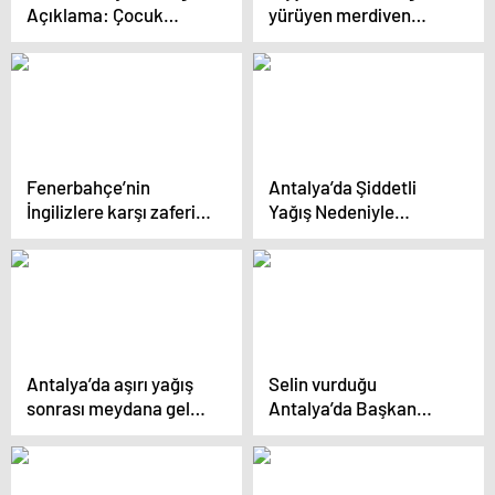
Açıklama: Çocuk
yürüyen merdiven
İşçiliğine Son Verilmeli
kazasında firma rapor
hazırladı
Fenerbahçe’nin
Antalya’da Şiddetli
İngilizlere karşı zaferini
Yağış Nedeniyle
anlatan Zaferin Rengi
Eğitime Ara Verildi
filminin galası yapıldı
Antalya’da aşırı yağış
Selin vurduğu
sonrası meydana gelen
Antalya’da Başkan
selde 1 kişi hayatını
Muhittin Böcek’ten
kaybetti
uyarı: Acil işleri
olmayan