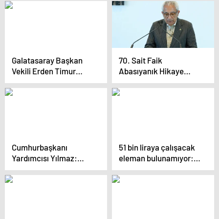
vergi düzenlemesi
Kurban Bayramı tatili 9
yapılmalı
gün
Galatasaray Başkan
70. Sait Faik
Vekili Erden Timur
Abasıyanık Hikaye
görevinden istifa etti:
Armağanı Barlas
Tutunacak dalım yok
Özarıkça’ya verildi
Cumhurbaşkanı
51 bin liraya çalışacak
Yardımcısı Yılmaz:
eleman bulunamıyor:
Hem yaşlı hem
Gençlerimiz iş
yoksulsanız bu tam bir
beğenmiyor
felaket senaryosu