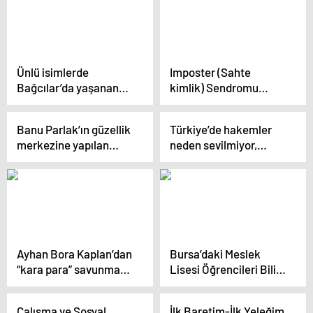
dönecek
Ünlü isimlerde
Imposter (Sahte
Bağcılar’da yaşanan
kimlik) Sendromu
sucu skandalına öfke
nedir? Üstesinden
kustu
gelmeniz için 6 ipucu
Banu Parlak’ın güzellik
Türkiye’de hakemler
merkezine yapılan
neden sevilmiyor,
silahlı saldırıların
hakem tartışmaları
davasında ifadeler
niçin bitmiyor?
ortaya çıktı
Ayhan Bora Kaplan’dan
Bursa’daki Meslek
“kara para” savunması:
Lisesi Öğrencileri Bilim
Mal varlığımdaki artışın
Kurgu Filmlerindeki
sebebi enflasyondur
Karakter Makyajını
Çalışma ve Sosyal
İlk Baretim-İlk Yeleğim