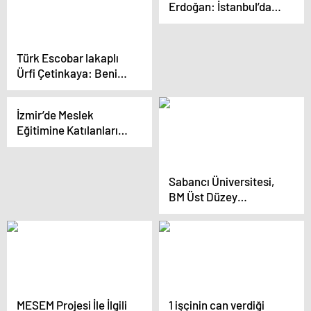
Erdoğan: İstanbul’da
bulunan zat 5 yılı boşa
geçirdi, hiçbir şey
yapılmadı
Türk Escobar lakaplı
Ürfi Çetinkaya: Beni
daha önce FETÖ bu
duruma düşürdü, şimdi
İzmir’de Meslek
bu oyunu kim oynuyor
Eğitimine Katılanların
bilmiyorum
Yüzde 95’i Kadın
Sabancı Üniversitesi,
BM Üst Düzey
Arabuluculuk Danışma
Kurulu Üyesi Jean-
Marie Guehenno’yu
konuk etti
MESEM Projesi İle İlgili
1 işçinin can verdiği