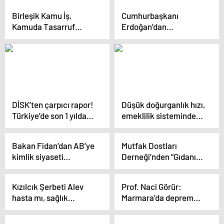
Birleşik Kamu İş,
Cumhurbaşkanı
Kamuda Tasarruf
Erdoğan’dan
Tedbirleri Genelgesi’ne
İmamoğlu’na “Roma
dava açtı: Memurların
turu” tepkisi
hakkı kısıtlanıyor
DİSK’ten çarpıcı rapor!
Düşük doğurganlık hızı,
Türkiye’de son 1 yılda
emeklilik sisteminde
190 bin kişi daha
yükü artıracak
yoksullaştı
Bakan Fidan’dan AB’ye
Mutfak Dostları
kimlik siyaseti
Derneği’nden “Gıdanın
eleştirisi: Tarihsel
Geleceği: Dönüşüm;
yolculuğumuzdan
Yerel Mirastan
Kızılcık Şerbeti Alev
Prof. Naci Görür:
vazgeçmeyiz
Evrensel İşbirliğine”
hasta mı, sağlık
Marmara’da deprem
Semineri
durumu ne?
olursa Türkiye diz üstü
çöker