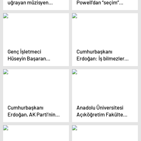
uğrayan müzisyen
Powell’dan “seçim”
Umut Emre Aytekin
mesajı: Kararlarımızda
hayatını kaybetti
siyaseti dikkate
almıyoruz, asla almayız
Genç İşletmeci
Cumhurbaşkanı
Hüseyin Başaran
Erdoğan: İş bilmezlerin
Kimdir?
elinde şehirlerimiz
perişan oldu
Cumhurbaşkanı
Anadolu Üniversitesi
Erdoğan, AK Parti’nin
Açıköğretim Fakültesi
ilçe adaylarını açıklıyor
Öğrencilerine Dijital
Materyaller Sunuyor