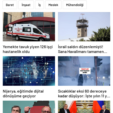
Baret
İnşaat
İş
Meslek
Mühendisliği
Yemekte tavuk yiyen 126 işçi
İsrail saldırı düzenlemişti!
hastanelik oldu
Sana Havalimanı tamamen
hizmet dışı kaldı
Nijerya, eğitimde dijital
Sıcaklıklar eksi 60 dereceye
dönüşüme geçiyor
kadar düşüyor: İşte yılın 11 yılı
kışı yaşayan şehir!