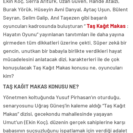
Ekin Koç, Serra Arıtürk, Ozan Güven, Hande Ataizi,
Burak Yörük, Hüseyin Avni Danyal, Aytaç Uşun, Bülent
Seyran, Selim Galip, Anıl Taşezen gibi başarılı
oyuncuları kadrosunda buluşturan ”
Taş Kağıt Makas
:
Hayatın Oyunu” yayınlanan tanıtımları ile daha yayına
girmeden tüm dikkatleri üzerine çekti. Süper zekâ bir
gencin, unutkan bir babayla birlikte verdikleri hayat
mücadelesini anlatacak dizi, karakterleri ile de çok
konuşulacak Taş Kağıt Makas konusu ne, oyuncuları
kim?
TAŞ KAĞIT MAKAS KONUSU NE?
Yönetmen koltuğunda Yusuf Pirhasan’ın oturduğu,
senaryosunu Uğraş Güneş’in kaleme aldığı “Taş Kağıt
Makas” dizisi, gecekondu mahallesinde yaşayan
Umut’un (Ekin Koç), düzenin gerçek sahiplerine karşı
babasının suçsuzluğunu ispatlamak için verdiği adalet