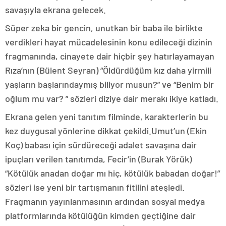
savaşıyla ekrana gelecek.
Süper zeka bir gencin, unutkan bir baba ile birlikte
verdikleri hayat mücadelesinin konu edileceği dizinin
fragmanında, cinayete dair hiçbir şey hatırlayamayan
Rıza’nın (Bülent Seyran) “Öldürdüğüm kız daha yirmili
yaşların başlarındaymış biliyor musun?” ve “Benim bir
oğlum mu var? ” sözleri diziye dair merakı ikiye katladı.
Ekrana gelen yeni tanıtım filminde, karakterlerin bu
kez duygusal yönlerine dikkat çekildi.Umut’un (Ekin
Koç) babası için sürdüreceği adalet savaşına dair
ipuçları verilen tanıtımda, Fecir’in (Burak Yörük)
“Kötülük anadan doğar mı hiç, kötülük babadan doğar!”
sözleri ise yeni bir tartışmanın fitilini ateşledi.
Fragmanın yayınlanmasının ardından sosyal medya
platformlarında kötülüğün kimden geçtiğine dair