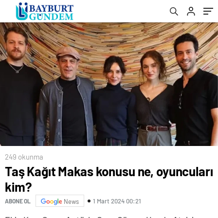
249 okunma
Taş Kağıt Makas konusu ne, oyuncuları
kim?
1 Mart 2024 00:21
ABONE OL
News