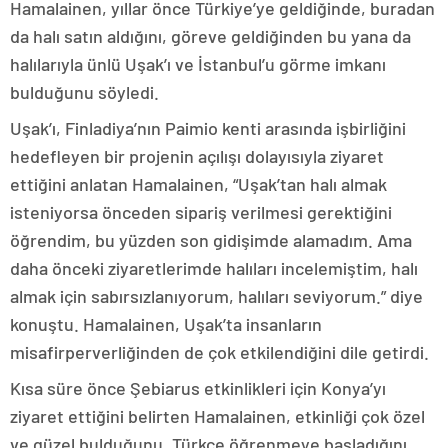
Hamalainen, yıllar önce Türkiye’ye geldiğinde, buradan
da halı satın aldığını, göreve geldiğinden bu yana da
halılarıyla ünlü Uşak’ı ve İstanbul’u görme imkanı
bulduğunu söyledi.
Uşak’ı, Finladiya’nın Paimio kenti arasında işbirliğini
hedefleyen bir projenin açılışı dolayısıyla ziyaret
ettiğini anlatan Hamalainen, “Uşak’tan halı almak
isteniyorsa önceden sipariş verilmesi gerektiğini
öğrendim, bu yüzden son gidişimde alamadım. Ama
daha önceki ziyaretlerimde halıları incelemiştim, halı
almak için sabırsızlanıyorum, halıları seviyorum.” diye
konuştu. Hamalainen, Uşak’ta insanların
misafirperverliğinden de çok etkilendiğini dile getirdi.
Kısa süre önce Şebiarus etkinlikleri için Konya’yı
ziyaret ettiğini belirten Hamalainen, etkinliği çok özel
ve güzel bulduğunu, Türkçe öğrenmeye başladığını