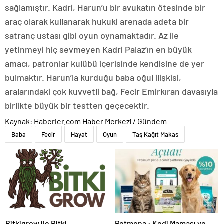
sağlamıştır. Kadri, Harun’u bir avukatın ötesinde bir
araç olarak kullanarak hukuki arenada adeta bir
satranç ustası gibi oyun oynamaktadır. Az ile
yetinmeyi hiç sevmeyen Kadri Palaz’ın en büyük
amacı, patronlar kulübü içerisinde kendisine de yer
bulmaktır. Harun’la kurduğu baba oğul ilişkisi,
aralarındaki çok kuvvetli bağ, Fecir Emirkıran davasıyla
birlikte büyük bir testten geçecektir.
Kaynak: Haberler.com Haber Merkezi / Gündem
Baba
Fecir
Hayat
Oyun
Taş Kağıt Makas
Bitkigrow ile Bitki
Petmona : Kedi Maması ve