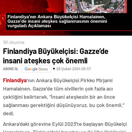
181 okunma
Finlandiya Büyükelçisi: Gazze’de
insani ateşkes çok önemli
29 Şubat 2024 00:57
ABONE OL
News
Finlandiya
‘nın Ankara Büyükelçisi Pirkko Mirjami
Hamalainen, Gazze’de tüm sivillerin çok fazla acı
çektiğini belirterek, “İnsani ateşkesin bir an önce
sağlanması gerektiğini düşünüyoruz, bu çok önemli.”
dedi.
Ankara’daki görevine Eylül 2023’te başlayan Büyükelçi
Hamalainen, Türkiye’deki hayatını ve iki ülke ilişkilerini