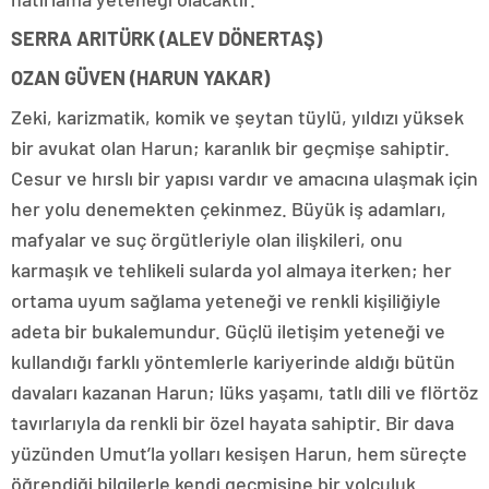
SERRA ARITÜRK (ALEV DÖNERTAŞ)
OZAN GÜVEN (HARUN YAKAR)
Zeki, karizmatik, komik ve şeytan tüylü, yıldızı yüksek
bir avukat olan Harun; karanlık bir geçmişe sahiptir.
Cesur ve hırslı bir yapısı vardır ve amacına ulaşmak için
her yolu denemekten çekinmez. Büyük iş adamları,
mafyalar ve suç örgütleriyle olan ilişkileri, onu
karmaşık ve tehlikeli sularda yol almaya iterken; her
ortama uyum sağlama yeteneği ve renkli kişiliğiyle
adeta bir bukalemundur. Güçlü iletişim yeteneği ve
kullandığı farklı yöntemlerle kariyerinde aldığı bütün
davaları kazanan Harun; lüks yaşamı, tatlı dili ve flörtöz
tavırlarıyla da renkli bir özel hayata sahiptir. Bir dava
yüzünden Umut’la yolları kesişen Harun, hem süreçte
öğrendiği bilgilerle kendi geçmişine bir yolculuk