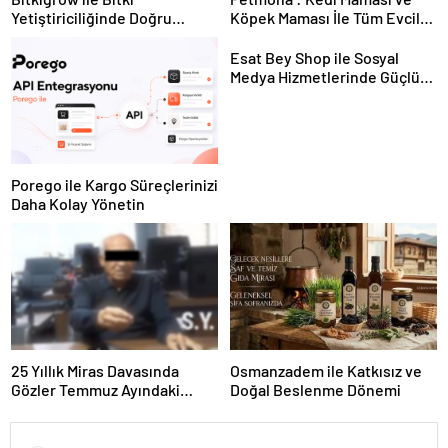
Yetiştiriciliğinde Doğru
Köpek Maması İle Tüm Evcil
Ekipman ve Ürün Seçimi
Hayvan Ürünleri
Esat Bey Shop ile Sosyal
Medya Hizmetlerinde Güçlü
Panel Deneyimi
Porego ile Kargo Süreçlerinizi
Daha Kolay Yönetin
25 Yıllık Miras Davasında
Osmanzadem ile Katkısız ve
Gözler Temmuz Ayındaki
Doğal Beslenme Dönemi
Karar Duruşmasına Çevrildi