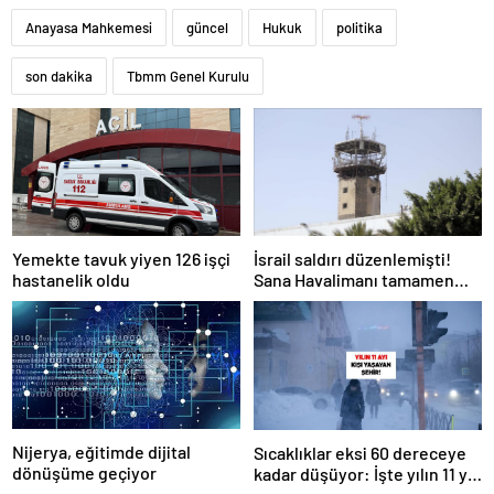
Anayasa Mahkemesi
güncel
Hukuk
politika
son dakika
Tbmm Genel Kurulu
Yemekte tavuk yiyen 126 işçi
İsrail saldırı düzenlemişti!
hastanelik oldu
Sana Havalimanı tamamen
hizmet dışı kaldı
Nijerya, eğitimde dijital
Sıcaklıklar eksi 60 dereceye
dönüşüme geçiyor
kadar düşüyor: İşte yılın 11 yılı