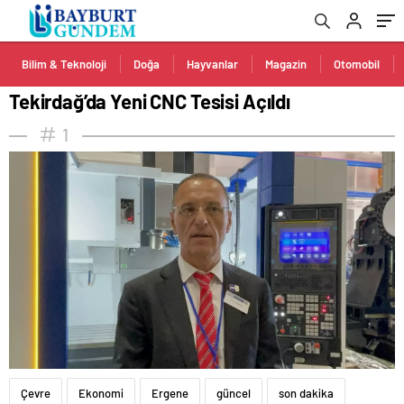
Bilim & Teknoloji
Doğa
Hayvanlar
Magazin
Otomobil
Tekirdağ’da Yeni CNC Tesisi Açıldı
1
Çevre
Ekonomi
Ergene
güncel
son dakika