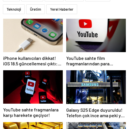
Teknoloji
Üretim
Yerel Haberler
iPhone kullanıcıları dikkat!
YouTube sahte film
iOS 18.5 güncellemesi çıktı:
fragmanlarından para
İşte tüm yenilikler
kazanan kanallara müdahale
edecek
YouTube sahte fragmanlara
Galaxy S25 Edge duyuruldu!
karşı harekete geçiyor!
Telefon çok ince ama peki ya
batarya?