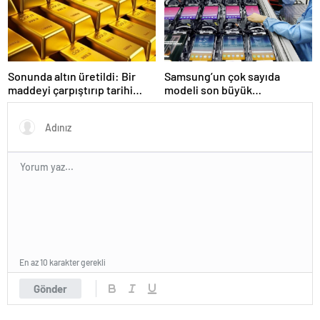
Sonunda altın üretildi: Bir
Samsung’un çok sayıda
maddeyi çarpıştırıp tarihi
modeli son büyük
değiştirdiler
güncellemesini alacak
En az 10 karakter gerekli
Gönder