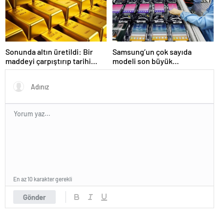
Sonunda altın üretildi: Bir
Samsung’un çok sayıda
maddeyi çarpıştırıp tarihi
modeli son büyük
değiştirdiler
güncellemesini alacak
En az 10 karakter gerekli
Gönder