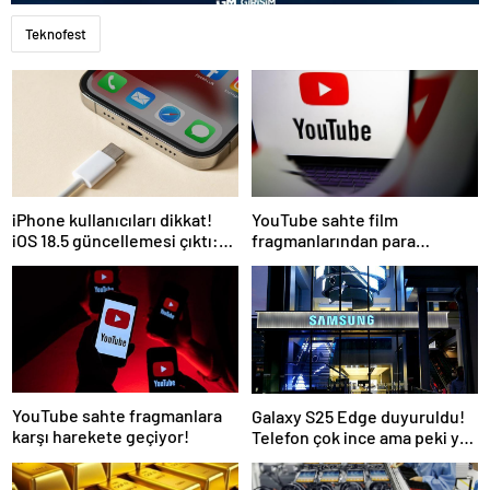
Teknofest
iPhone kullanıcıları dikkat!
YouTube sahte film
iOS 18.5 güncellemesi çıktı:
fragmanlarından para
İşte tüm yenilikler
kazanan kanallara müdahale
edecek
YouTube sahte fragmanlara
Galaxy S25 Edge duyuruldu!
karşı harekete geçiyor!
Telefon çok ince ama peki ya
batarya?