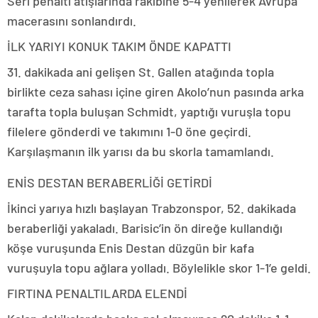
Seri penaltı atışlarında rakibine 5-4 yenilerek Avrupa
macerasını sonlandırdı.
İLK YARIYI KONUK TAKIM ÖNDE KAPATTI
31. dakikada ani gelişen St. Gallen atağında topla
birlikte ceza sahası içine giren Akolo’nun pasında arka
tarafta topla buluşan Schmidt, yaptığı vuruşla topu
filelere gönderdi ve takımını 1-0 öne geçirdi.
Karşılaşmanın ilk yarısı da bu skorla tamamlandı.
ENİS DESTAN BERABERLİĞİ GETİRDİ
İkinci yarıya hızlı başlayan Trabzonspor, 52. dakikada
beraberliği yakaladı. Barisic’in ön direğe kullandığı
köşe vuruşunda Enis Destan düzgün bir kafa
vuruşuyla topu ağlara yolladı. Böylelikle skor 1-1’e geldi.
FIRTINA PENALTILARDA ELENDİ