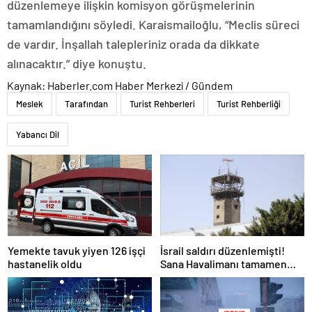
düzenlemeye ilişkin komisyon görüşmelerinin
tamamlandığını söyledi. Karaismailoğlu, “Meclis süreci
de vardır. İnşallah talepleriniz orada da dikkate
alınacaktır.” diye konuştu.
Kaynak: Haberler.com Haber Merkezi / Gündem
Meslek
Tarafından
Turist Rehberleri
Turist Rehberliği
Yabancı Dil
Yemekte tavuk yiyen 126 işçi
İsrail saldırı düzenlemişti!
hastanelik oldu
Sana Havalimanı tamamen
hizmet dışı kaldı