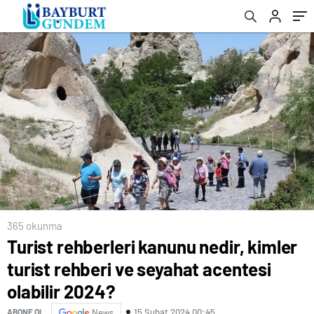
365 okunma
Turist rehberleri kanunu nedir, kimler
turist rehberi ve seyahat acentesi
olabilir 2024?
15 Şubat 2024 00:45
ABONE OL
News