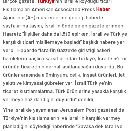
Birçok gazete,
Türkiye
‘nin İsrail’e koyduğu ticari
kısıtlamaları Amerikan Associated Press
Haber
Ajansı’nın (AP) müşterilerine geçtiği haberle
sayfalarına taşıdı. İsrail’in önde gelen gazetelerinden
Haaretz “İlişkiler daha da kötüleşirken, İsrail ve Türkiye
karşılıklı ticari misillemeye başladı” başlıklı habere yer
verdi. Haberde “İsrail’in Gazze’de giriştiği askeri
hamlelerin başlıca karşıtlarından Türkiye, İsrail’e 54 tür
ürünün ticaretinin derhal kısıtlanacağını duyurdu. Bu
ürünler arasında alüminyum, çelik, inşaat ürünleri, jet
yakıtı ve kimyasal gübreler var. İsrail Türkiye’nin
ticaret kısıtlamalarına, Türk ürünlerine yasakla karşılık
vermeye hazırlandığını duyurdu” denildi.
Yine İsrail’de yayımlanan Jerusalem Post gazetesi de
Türkiye’nin kısıtlamalarını ve İsrail’in karşılık vermeyi
planladığını söylediği haberinde “Savaşa dek İsrail ve