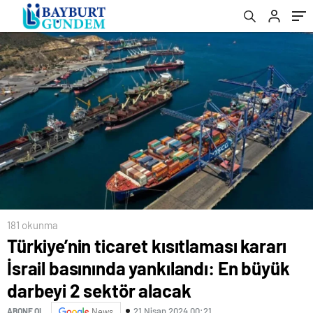
sektör alacak
181 okunma
Türkiye’nin ticaret kısıtlaması kararı
İsrail basınında yankılandı: En büyük
darbeyi 2 sektör alacak
21 Nisan 2024 00:21
ABONE OL
News