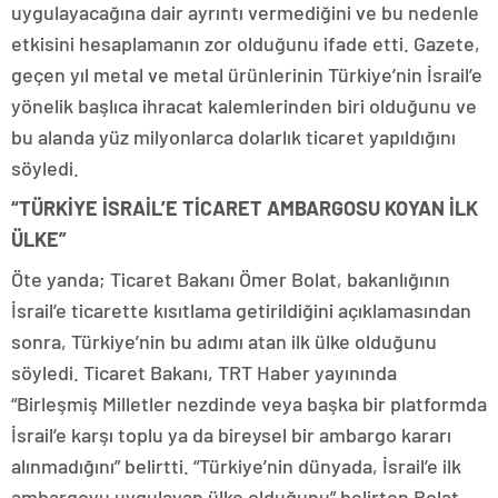
uygulayacağına dair ayrıntı vermediğini ve bu nedenle
etkisini hesaplamanın zor olduğunu ifade etti. Gazete,
geçen yıl metal ve metal ürünlerinin Türkiye’nin İsrail’e
yönelik başlıca ihracat kalemlerinden biri olduğunu ve
bu alanda yüz milyonlarca dolarlık ticaret yapıldığını
söyledi.
“TÜRKİYE İSRAİL’E TİCARET AMBARGOSU KOYAN İLK
ÜLKE”
Öte yanda; Ticaret Bakanı Ömer Bolat, bakanlığının
İsrail’e ticarette kısıtlama getirildiğini açıklamasından
sonra, Türkiye’nin bu adımı atan ilk ülke olduğunu
söyledi. Ticaret Bakanı, TRT Haber yayınında
“Birleşmiş Milletler nezdinde veya başka bir platformda
İsrail’e karşı toplu ya da bireysel bir ambargo kararı
alınmadığını” belirtti. “Türkiye’nin dünyada, İsrail’e ilk
ambargoyu uygulayan ülke olduğunu” belirten Bolat,