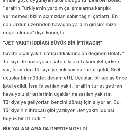
“İsrail’in Türkiye’nin yardım çalışmalarına karşılık
vermemesi bizim açımızdan sabır taşını çatlattı. En
son Ürdün üzerinden havadan yardım girişimimize
engel olundu” diye konuştu.
“JET YAKITI İDDİASI BÜYÜK BİR İFTİRADIR”
İsrail’e uçak yakıtı satışı iddialarına da değinen Bolat, ”
Türkiye’de uçak yakıtı satan iki özel akaryakıt şirketi
var. İsrail’den Türkiye’ye çok sayıda turist geldi. Sivil
uçuşlar bir müddet devam etti. Uçuşlar, birkaç ay önce
iptal edildi. İsrail’e satılan yakıt, İsrail’in turist getiren
hava yolu şirketlerinin uçaklarına satılan yakıttır.
Türkiye’ye geliyorlar, benzini dönüş için alıyorlar. Bu,
Türkiye’nin ihracatı gibi yazılıyor. Jet yakıtı iddiası
büyük bir iftiradır.”
BİR YALANLAMA DA DMM’DEN GELDİ