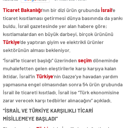
Ticaret Bakanlığı
‘nın bir dizi ürün grubunda
İsrail
‘e
ticaret kısıtlaması getirmesi dünya basınında da yankı
buldu. İsrail gazetesinde yer alan habere göre;
kısıtlamalardan en büyük darbeyi, birçok ürününü
Türkiye
‘de yaptıran giyim ve elektrikli ürünler
sektörünün alması bekleniyor.
“İsrail’le ticaret başlığı” üzerinden
seçim
döneminde
muhalefetten gelen eleştirilerle karşı karşıya kalan
iktidar, İsrail’in
Türkiye
‘nin Gazze’ye havadan yardım
yapmasına engel olmasından sonra 54 ürün grubunda
İsrail ile ticareti kısıtladı. İsrail ise “Türk ekonomisine
zarar verecek karşı tedbirler alınacağını” açıkladı.
“İSRAİL VE TÜRKİYE KARŞILIKLI TİCARİ
MİSİLLEMEYE BAŞLADI”