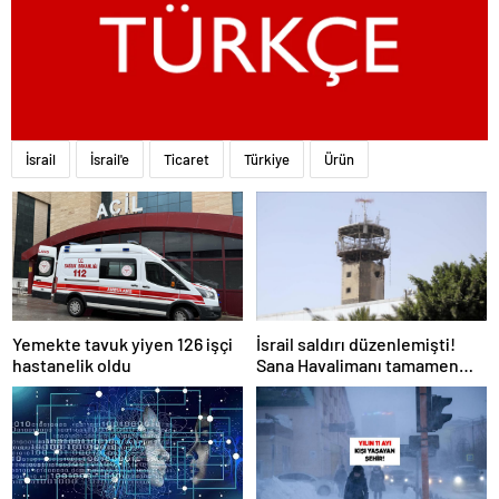
İsrail
İsrail'e
Ticaret
Türkiye
Ürün
Yemekte tavuk yiyen 126 işçi
İsrail saldırı düzenlemişti!
hastanelik oldu
Sana Havalimanı tamamen
hizmet dışı kaldı