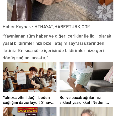
Haber Kaynak : HTHAYAT.HABERTURK.COM
“Yayınlanan tüm haber ve diğer içerikler ile ilgili olarak
yasal bildirimlerinizi bize iletişim sayfası üzerinden
iletiniz. En kısa süre içerisinde bildirimlerinize geri
dönüş sağlanılacaktır.”
Yalnızca zihni değil, beden
Bel ve bacak ağrılarınız
sağlığını da zorluyor! Sınavda
sıklaştıysa dikkat! Nedeni
başarı tabakta başlıyor
omurga kanalı darlığı olabilir