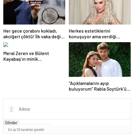
Her gece çorabını kokladı,
Herkes estetiklerini
akciğeri çöktü! İlk vaka değil:
konuşuyor ama verdiği
‘Klozet yanında masum kalır’
kiloları kimse görmüyor…
Şarkıcı Ceylan sitem etti!
Meral Zeren ve Bülent
Kayabaş’ın minik
partneriydi… Şimdilerin yıldız
ismini tanıdınız mı?
“Açıklamalarını ayıp
buluyorum” Rabia Soytürk’ün
sözlerine Caner Topçu’dan
tokat gibi cevap!
Gönder
En az 10 karakter gerekli