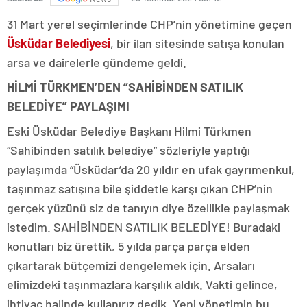
31 Mart yerel seçimlerinde CHP’nin yönetimine geçen
Üsküdar Belediyesi
, bir ilan sitesinde satışa konulan
arsa ve dairelerle gündeme geldi.
HİLMİ TÜRKMEN’DEN “SAHİBİNDEN SATILIK
BELEDİYE” PAYLAŞIMI
Eski Üsküdar Belediye Başkanı Hilmi Türkmen
“Sahibinden satılık belediye” sözleriyle yaptığı
paylaşımda “Üsküdar’da 20 yıldır en ufak gayrımenkul,
taşınmaz satışına bile şiddetle karşı çıkan CHP’nin
gerçek yüzünü siz de tanıyın diye özellikle paylaşmak
istedim. SAHİBİNDEN SATILIK BELEDİYE! Buradaki
konutları biz ürettik, 5 yılda parça parça elden
çıkartarak bütçemizi dengelemek için. Arsaları
elimizdeki taşınmazlara karşılık aldık. Vakti gelince,
ihtiyaç halinde kullanırız dedik. Yeni yönetimin bu