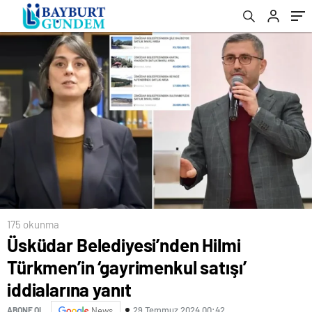
korkunç
175 okunma
Üsküdar Belediyesi’nden Hilmi
Türkmen’in ‘gayrimenkul satışı’
iddialarına yanıt
29 Temmuz 2024 00:42
ABONE OL
News