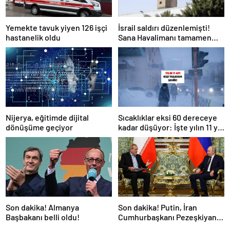
Yemekte tavuk yiyen 126 işçi
İsrail saldırı düzenlemişti!
hastanelik oldu
Sana Havalimanı tamamen
hizmet dışı kaldı
Nijerya, eğitimde dijital
Sıcaklıklar eksi 60 dereceye
dönüşüme geçiyor
kadar düşüyor: İşte yılın 11 yılı
kışı yaşayan şehir!
Son dakika! Almanya
Son dakika! Putin, İran
Başbakanı belli oldu!
Cumhurbaşkanı Pezeşkiyan
ile telefonla görüştü