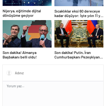
Nijerya, eğitimde dijital
Sıcaklıklar eksi 60 dereceye
dönüşüme geçiyor
kadar düşüyor: İşte yılın 11 yılı
kışı yaşayan şehir!
Son dakika! Almanya
Son dakika! Putin, İran
Başbakanı belli oldu!
Cumhurbaşkanı Pezeşkiyan
ile telefonla görüştü