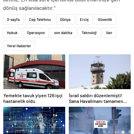
dönüş sağlanılacaktır.”
3-sayfa
Cep Telefonu
Dünya
Erciş
Güvenlik
Hukuk
Operasyon
son dakika
Teknoloji
Van
Yerel Haberler
Yemekte tavuk yiyen 126 işçi
İsrail saldırı düzenlemişti!
hastanelik oldu
Sana Havalimanı tamamen
hizmet dışı kaldı