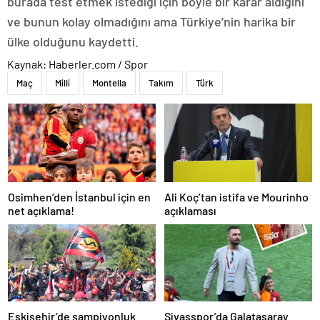
burada test etmek istediği için böyle bir karar aldığını
ve bunun kolay olmadığını ama Türkiye’nin harika bir
ülke olduğunu kaydetti.
Kaynak: Haberler.com / Spor
Maç
Milli
Montella
Takım
Türk
Osimhen’den İstanbul için en
Ali Koç’tan istifa ve Mourinho
net açıklama!
açıklaması
Eskişehir’de şampiyonluk
Sivasspor’da Galatasaray