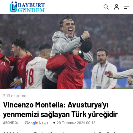
209 okunma
Vincenzo Montella: Avusturya’yı
yenmemizi sağlayan Türk yüreğidir
29 Temmuz 2024 00:12
ABONE OL
News