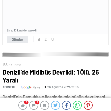
En az 10 karakter gerekli
Gönder
166 okunma
Denizli’de Midibüs Devrildi: 1 Ölü, 25
Yaralı
26 Ağustos 2024 21:55
ABONE OL
News
Denizli’nin Pamukkale ilçesinde midibüsün devrilmesi
sonucu 1 kişi öldü, 25 kişi yaralandı.
0
0
0
0