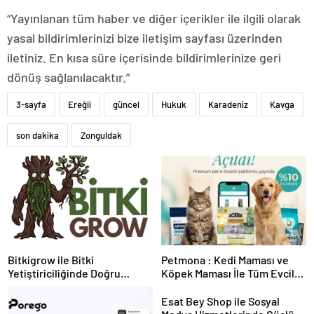
“Yayınlanan tüm haber ve diğer içerikler ile ilgili olarak
yasal bildirimlerinizi bize iletişim sayfası üzerinden
iletiniz. En kısa süre içerisinde bildirimlerinize geri
dönüş sağlanılacaktır.”
3-sayfa
Ereğli
güncel
Hukuk
Karadeniz
Kavga
son dakika
Zonguldak
Bitkigrow ile Bitki
Petmona : Kedi Maması ve
Yetiştiriciliğinde Doğru
Köpek Maması İle Tüm Evcil
Ekipman ve Ürün Seçimi
Hayvan Ürünleri
Esat Bey Shop ile Sosyal