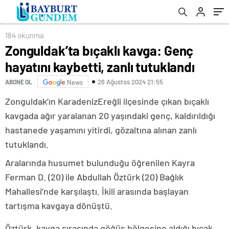
184 okunma
Zonguldak’ta bıçaklı kavga: Genç
hayatını kaybetti, zanlı tutuklandı
26 Ağustos 2024 21:55
ABONE OL
News
Zonguldak’ın KaradenizEreğli ilçesinde çıkan bıçaklı
kavgada ağır yaralanan 20 yaşındaki genç, kaldırıldığı
hastanede yaşamını yitirdi, gözaltına alınan zanlı
tutuklandı.
Aralarında husumet bulunduğu öğrenilen Kayra
Ferman D. (20) ile Abdullah Öztürk (20) Bağlık
Mahallesi’nde karşılaştı. İkili arasında başlayan
tartışma kavgaya dönüştü.
Öztürk, kavga sırasında göğüs bölgesine aldığı bıçak