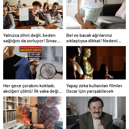
Yalnızca zihni değil, beden
Bel ve bacak ağrılarınız
sağlığını da zorluyor! Sınavda
sıklaştıysa dikkat! Nedeni
başarı tabakta başlıyor
omurga kanalı darlığı olabilir
Her gece çorabını kokladı,
Yapay zeka kullanılan filmler
akciğeri çöktü! İlk vaka değil:
Oscar için yarışabilecek
‘Klozet yanında masum kalır’