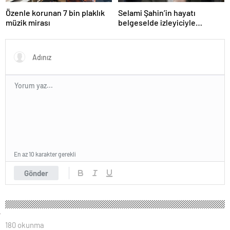
Özenle korunan 7 bin plaklık
Selami Şahin’in hayatı
müzik mirası
belgeselde izleyiciyle
buluşacak
En az 10 karakter gerekli
Gönder
180 okunma