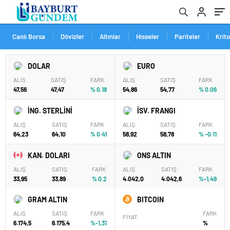
Canlı Borsa
Dövizler
Altınlar
Hisseler
Pariteler
Krit
DOLAR
EURO
ALIŞ
SATIŞ
FARK
ALIŞ
SATIŞ
FARK
47,56
47,47
% 0.18
54,86
54,77
% 0.06
İNG. STERLİNİ
İSV. FRANGI
ALIŞ
SATIŞ
FARK
ALIŞ
SATIŞ
FARK
64,23
64,10
% 0.41
58,92
58,78
% -0.11
KAN. DOLARI
ONS ALTIN
ALIŞ
SATIŞ
FARK
ALIŞ
SATIŞ
FARK
33,95
33,89
% 0.2
4.042,0
4.042,6
%-1,49
GRAM ALTIN
BITCOIN
ALIŞ
SATIŞ
FARK
FARK
FİYAT
6.174,5
6.175,4
%-1,31
%