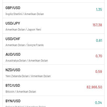
GBP/USD
1,35
İngiliz Sterlini / Amerikan Doları
USD/JPY
157,38
Amerikan Doları / Japon Yeni
USD/CHF
0,81
Amerikan Doları / İsviçre Frankı
AUD/USD
0,70
Avustralya Doları / Amerikan Doları
NZD/USD
0,59
Yeni Zelanda Doları / Amerikan Doları
BTC/USD
62.966,50
Bitcoin / Amerikan Doları
BYN/USD
0,34
Belarus Rublesi / Amerikan Doları