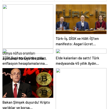
Türk-İş, DİSK ve HAK-İŞ’ten
manifesto: Asgari ücret
artırılmalı, en düşük emekli
Dünya nüfus oranları
aylığı asgari ücret seviyesinde
TÜİK Başkanı Çetinkaya’dan
Elde kalanları da sattı! Türk
açıklandı: Türkiye 194 ülke
olmalı
enflasyon hesaplamalarına
medyasında 45 yıllık Aydın
arasında 18’nci sırada yer aldı
ilişkin eleştirilere yanıt
Doğan dönemi tamamen bitti
Bakan Şimşek duyurdu! Kripto
varlıklar ve borsa