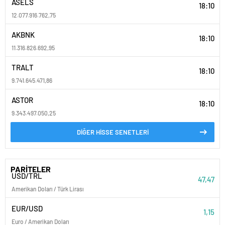
ASELS
18:10
12.077.916.762,75
AKBNK
18:10
11.316.826.692,95
TRALT
18:10
9.741.645.471,86
ASTOR
18:10
9.343.497.050,25
DİĞER HİSSE SENETLERİ
PARİTELER
USD/TRL
47,47
Amerikan Doları / Türk Lirası
EUR/USD
1,15
Euro / Amerikan Doları