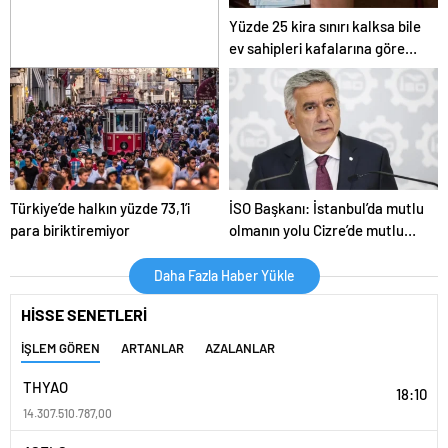
Yüzde 25 kira sınırı kalksa bile
ev sahipleri kafalarına göre
artış yapamayacak
Türkiye, İstanbul Finans
Merkezi’nde doğal gaz ticaret
merkezi kuracak
Türkiye’de halkın yüzde 73,1’i
İSO Başkanı: İstanbul’da mutlu
para biriktiremiyor
olmanın yolu Cizre’de mutlu
olmaktan geçiyor
Daha Fazla Haber Yükle
HİSSE SENETLERİ
İŞLEM GÖREN
ARTANLAR
AZALANLAR
THYAO
18:10
14.307.510.787,00