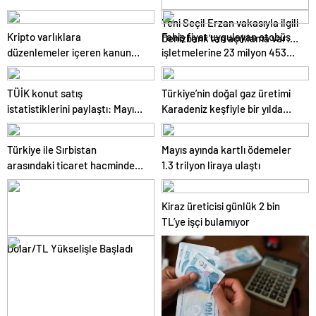
kazançlarına vergi geliyor
Yeni Seçil Erzan vakasıyla ilgili
Kripto varlıklara
Fahiş fiyat uygulayan otobüs
Denizbank’tan açıklama var:
düzenlemeler içeren kanun
işletmelerine 23 milyon 453
Biz biraz günah keçisi olduk
teklifi TBMM’de kabul edilerek
bin lira ceza verildi
yasalaştı
TÜİK konut satış
Türkiye’nin doğal gaz üretimi
istatistiklerini paylaştı: Mayıs
Karadeniz keşfiyle bir yılda
ayında 110 bin 588 konut satıldı
yüzde 113 arttı
Türkiye ile Sırbistan
Mayıs ayında kartlı ödemeler
arasındaki ticaret hacminde
1.3 trilyon liraya ulaştı
hedef 5 milyar dolar
Kiraz üreticisi günlük 2 bin
TL’ye işçi bulamıyor
Dolar/TL Yükselişle Başladı