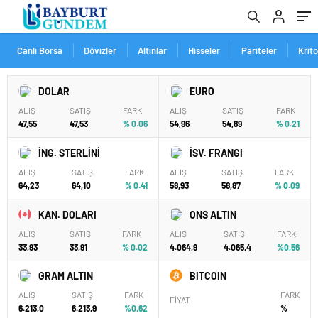
Canlı Borsa
Dövizler
Altınlar
Hisseler
Pariteler
Krit
DOLAR
EURO
ALIŞ
SATIŞ
FARK
ALIŞ
SATIŞ
FARK
47,55
47,53
% 0.06
54,96
54,89
% 0.21
İNG. STERLİNİ
İSV. FRANGI
ALIŞ
SATIŞ
FARK
ALIŞ
SATIŞ
FARK
64,23
64,10
% 0.41
58,93
58,87
% 0.09
KAN. DOLARI
ONS ALTIN
ALIŞ
SATIŞ
FARK
ALIŞ
SATIŞ
FARK
33,93
33,91
% 0.02
4.064,9
4.065,4
%0,56
GRAM ALTIN
BITCOIN
ALIŞ
SATIŞ
FARK
FARK
FİYAT
6.213,0
6.213,9
%0,62
%