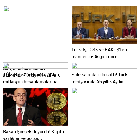
Türk-İş, DİSK ve HAK-İŞ’ten
manifesto: Asgari ücret
artırılmalı, en düşük emekli
Dünya nüfus oranları
aylığı asgari ücret seviyesinde
TÜİK Başkanı Çetinkaya’dan
Elde kalanları da sattı! Türk
açıklandı: Türkiye 194 ülke
olmalı
enflasyon hesaplamalarına
medyasında 45 yıllık Aydın
arasında 18’nci sırada yer aldı
ilişkin eleştirilere yanıt
Doğan dönemi tamamen bitti
Bakan Şimşek duyurdu! Kripto
varlıklar ve borsa