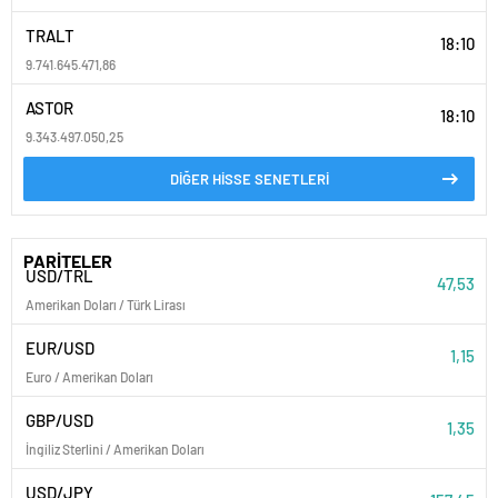
TRALT
18:10
9.741.645.471,86
ASTOR
18:10
9.343.497.050,25
DİĞER HİSSE SENETLERİ
PARİTELER
USD/TRL
47,53
Amerikan Doları / Türk Lirası
EUR/USD
1,15
Euro / Amerikan Doları
GBP/USD
1,35
İngiliz Sterlini / Amerikan Doları
USD/JPY