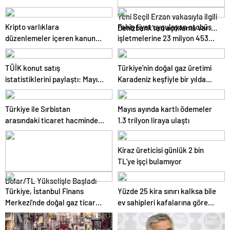
kazançlarına vergi geliyor
Yeni Seçil Erzan vakasıyla ilgili
Kripto varlıklara
Fahiş fiyat uygulayan otobüs
Denizbank’tan açıklama var:
düzenlemeler içeren kanun
işletmelerine 23 milyon 453
Biz biraz günah keçisi olduk
teklifi TBMM’de kabul edilerek
bin lira ceza verildi
yasalaştı
TÜİK konut satış
Türkiye’nin doğal gaz üretimi
istatistiklerini paylaştı: Mayıs
Karadeniz keşfiyle bir yılda
ayında 110 bin 588 konut satıldı
yüzde 113 arttı
Türkiye ile Sırbistan
Mayıs ayında kartlı ödemeler
arasındaki ticaret hacminde
1.3 trilyon liraya ulaştı
hedef 5 milyar dolar
Kiraz üreticisi günlük 2 bin
TL’ye işçi bulamıyor
Dolar/TL Yükselişle Başladı
Türkiye, İstanbul Finans
Yüzde 25 kira sınırı kalksa bile
Merkezi’nde doğal gaz ticaret
ev sahipleri kafalarına göre
merkezi kuracak
artış yapamayacak