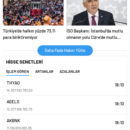
Türkiye’de halkın yüzde 73,1’i
İSO Başkanı: İstanbul’da mutlu
para biriktiremiyor
olmanın yolu Cizre’de mutlu
olmaktan geçiyor
Daha Fazla Haber Yükle
HİSSE SENETLERİ
İŞLEM GÖREN
ARTANLAR
AZALANLAR
THYAO
18:10
14.307.510.787,00
ASELS
18:10
12.077.916.762,75
AKBNK
18:10
11.316.826.692,95