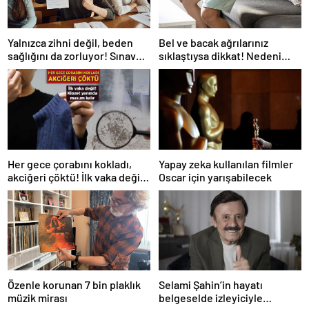
Yalnızca zihni değil, beden
Bel ve bacak ağrılarınız
sağlığını da zorluyor! Sınavda
sıklaştıysa dikkat! Nedeni
başarı tabakta başlıyor
omurga kanalı darlığı olabilir
Her gece çorabını kokladı,
Yapay zeka kullanılan filmler
akciğeri çöktü! İlk vaka değil:
Oscar için yarışabilecek
‘Klozet yanında masum kalır’
Özenle korunan 7 bin plaklık
Selami Şahin’in hayatı
müzik mirası
belgeselde izleyiciyle