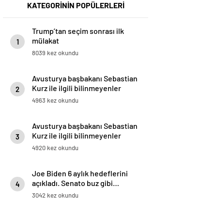
KATEGORİNİN POPÜLERLERİ
Trump’tan seçim sonrası ilk
mülakat
1
8039 kez okundu
Avusturya başbakanı Sebastian
Kurz ile ilgili bilinmeyenler
2
4963 kez okundu
Avusturya başbakanı Sebastian
Kurz ile ilgili bilinmeyenler
3
4920 kez okundu
Joe Biden 6 aylık hedeflerini
açıkladı. Senato buz gibi…
4
3042 kez okundu