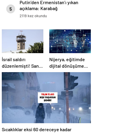
Putin’den Ermenistan’ı yıkan
açıklama: Karabağ
5
Azerbaycan’ın ayrılmaz bir
2119 kez okundu
parçasıdır!
İsrail saldırı
Nijerya, eğitimde
düzenlemişti! Sana
dijital dönüşüme
Havalimanı
geçiyor
tamamen hizmet
dışı kaldı
Sıcaklıklar eksi 60 dereceye kadar