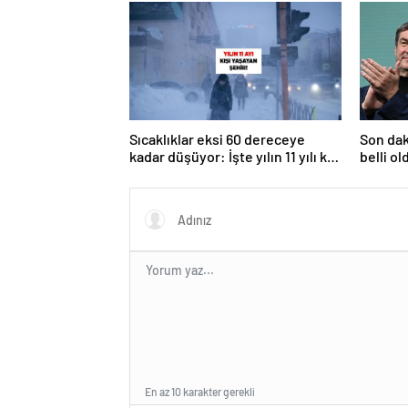
Sıcaklıklar eksi 60 dereceye
Son dak
kadar düşüyor: İşte yılın 11 yılı kışı
belli ol
yaşayan şehir!
En az 10 karakter gerekli