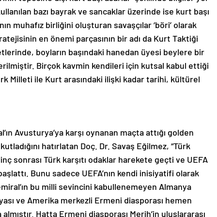
ullanılan bazı bayrak ve sancaklar üzerinde ise kurt başı
ın muhafız birliğini oluşturan savaşçılar ‘böri’ olarak
ratejisinin en önemi parçasının bir adı da Kurt Taktiği
letlerinde, boyların başındaki hanedan üyesi beylere bir
ilmiştir. Birçok kavmin kendileri için kutsal kabul ettiği
rk Milleti ile Kurt arasındaki ilişki kadar tarihi, kültürel
l’ın Avusturya’ya karşı oynanan maçta attığı golden
kutladığını hatırlatan Doç. Dr. Savaş Eğilmez, “Türk
inç sonrası Türk karşıtı odaklar harekete geçti ve UEFA
şlattı. Bunu sadece UEFA’nın kendi inisiyatifi olarak
miral’ın bu milli sevincini kabullenemeyen Almanya
edyası ve Amerika merkezli Ermeni diasporası hemen
 almıştır. Hatta Ermeni diasporası Merih’in uluslararası