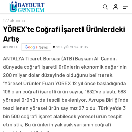
127 okunma
YÖREX’te Coğrafi İşaretli Ürünlerdeki
Artış
29 Eylül 2024 11:05
ABONE OL
News
ANTALYA Ticaret Borsası (ATB) Başkanı Ali Çandır,
dünyada coğrafi işaretli ürünlerin ekonomik değerinin
200 milyar dolar düzeyinde olduğunu belirterek,
“Yöresel Ürünler Fuarı YÖREX 12 yıl önce başladığında
109 olan coğrafi işaretli ürün sayısı, 1632’ye ulaştı. 588
yöresel ürünün de tescili bekleniyor. Avrupa Birliği’nde
tescillenen yöresel ürün sayımız 27 oldu. Türkiye’de 3
bin 500 coğrafi işaret alabilecek yöresel ürün tespit
etmiştik. Bu ürünlerin yaklaşık yarısının coğrafi