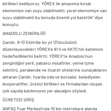
birlikleri bekliyoruz. YÖREX ile amacımız kırsal
ekonomiye can suyu olabilmekti, yerel ekonomiye can
suyu olabilmekti bu konuda önemli yol katettik” diye
konuştu.
ANADOLU ZENGİNLİĞİ
Çandır, 9-13 Ekim’de bu yıl 13’üncüsünü
düzenleyecekleri YÖREX’e 81 il ve KKTC’nin katılımını
hedeflediklerini belirtti. YÖREX’te Anadolu’nun
zenginliğini yerli, yabancı misafirler, yeme içme
sektörü, perakende ve ticaret sitelerine sunacaklarını
aktaran Çandır, fuarda oda ve borsalar, belediyeler,
kooperatifler, üretici birlikleri ve firmalardan oluşan
çok sayıda katılımcının yer alacağını söyledi.
ÜCRETSİZ GİRİŞ
ANFAŞ Fuar Merkezi’nde 10 bin metrekare alanda