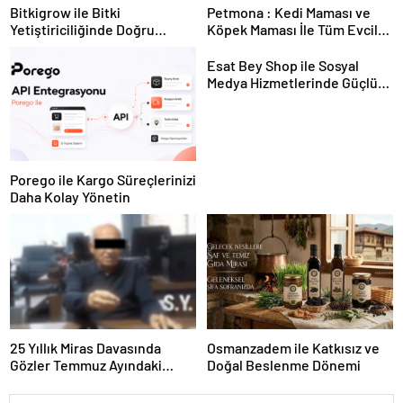
Bitkigrow ile Bitki
Petmona : Kedi Maması ve
Yetiştiriciliğinde Doğru
Köpek Maması İle Tüm Evcil
Ekipman ve Ürün Seçimi
Hayvan Ürünleri
Esat Bey Shop ile Sosyal
Medya Hizmetlerinde Güçlü
Panel Deneyimi
Porego ile Kargo Süreçlerinizi
Daha Kolay Yönetin
25 Yıllık Miras Davasında
Osmanzadem ile Katkısız ve
Gözler Temmuz Ayındaki
Doğal Beslenme Dönemi
Karar Duruşmasına Çevrildi