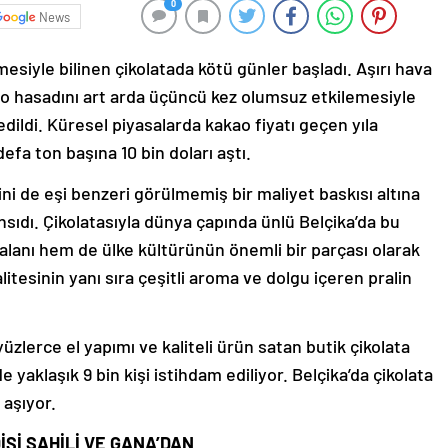
0
News
siyle bilinen çikolatada kötü günler başladı. Aşırı hava
kao hasadını art arda üçüncü kez olumsuz etkilemesiyle
dedildi. Küresel piyasalarda kakao fiyatı geçen yıla
defa ton başına 10 bin doları aştı.
rini de eşi benzeri görülmemiş bir maliyet baskısı altına
sıdı. Çikolatasıyla dünya çapında ünlü Belçika’da bu
alanı hem de ülke kültürünün önemli bir parçası olarak
litesinin yanı sıra çeşitli aroma ve dolgu içeren pralin
zlerce el yapımı ve kaliteli ürün satan butik çikolata
 yaklaşık 9 bin kişi istihdam ediliyor. Belçika’da çikolata
 aşıyor.
İŞİ SAHİLİ VE GANA’DAN