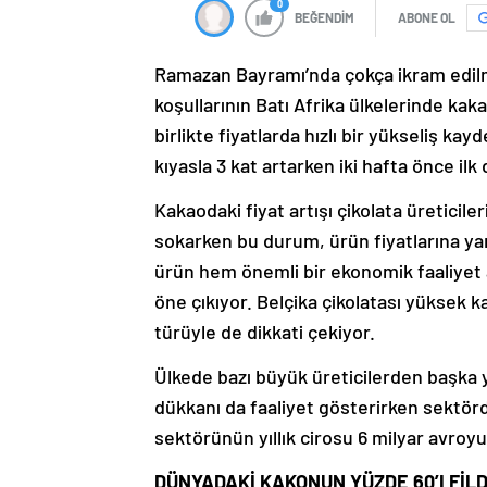
0
BEĞENDİM
ABONE OL
Ramazan Bayramı’nda çokça ikram edilme
koşullarının Batı Afrika ülkelerinde ka
birlikte fiyatlarda hızlı bir yükseliş kay
kıyasla 3 kat artarken iki hafta önce ilk 
Kakaodaki fiyat artışı çikolata üreticile
sokarken bu durum, ürün fiyatlarına yan
ürün hem önemli bir ekonomik faaliyet 
öne çıkıyor. Belçika çikolatası yüksek ka
türüyle de dikkati çekiyor.
Ülkede bazı büyük üreticilerden başka yü
dükkanı da faaliyet gösterirken sektörde
sektörünün yıllık cirosu 6 milyar avroyu
DÜNYADAKİ KAKONUN YÜZDE 60’I FİLD