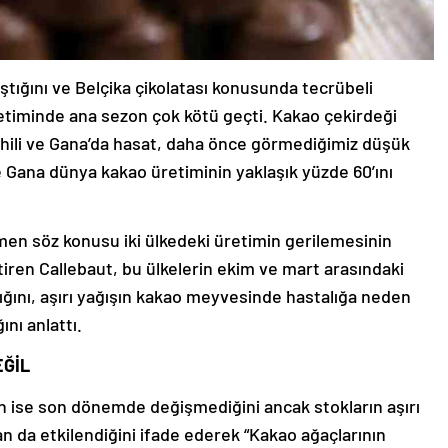
tığını ve Belçika çikolatası konusunda tecrübeli
etiminde ana sezon çok kötü geçti. Kakao çekirdeği
Sahili ve Gana’da hasat, daha önce görmediğimiz düşük
ve Gana dünya kakao üretiminin yaklaşık yüzde 60’ını
en söz konusu iki ülkedeki üretimin gerilemesinin
iren Callebaut, bu ülkelerin ekim ve mart arasındaki
ğını, aşırı yağışın kakao meyvesinde hastalığa neden
nı anlattı.
EĞİL
in ise son dönemde değişmediğini ancak stokların aşırı
n da etkilendiğini ifade ederek “Kakao ağaçlarının