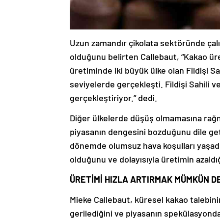
Uzun zamandır çikolata sektöründe çalış
olduğunu belirten Callebaut, “Kakao ür
üretiminde iki büyük ülke olan Fildişi 
seviyelerde gerçekleşti. Fildişi Sahili 
gerçekleştiriyor.” dedi.
Diğer ülkelerde düşüş olmamasına rağm
piyasanın dengesini bozduğunu dile get
dönemde olumsuz hava koşulları yaşadı
olduğunu ve dolayısıyla üretimin azaldığı
ÜRETİMİ HIZLA ARTIRMAK MÜMKÜN D
Mieke Callebaut, küresel kakao talebin
gerilediğini ve piyasanın spekülasyonda