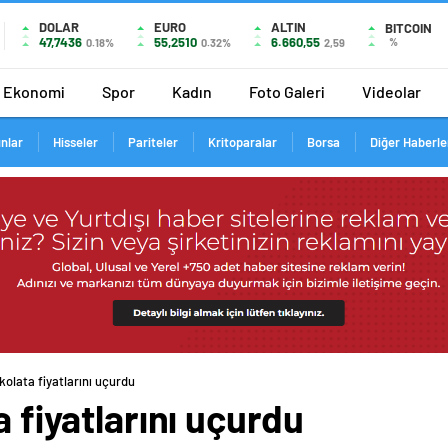
DOLAR
EURO
ALTIN
BITCOIN
47,7436
55,2510
6.660,55
%
0.18%
0.32%
2,59
Ekonomi
Spor
Kadın
Foto Galeri
Videolar
ınlar
Hisseler
Pariteler
Kritoparalar
Borsa
Diğer Haberle
kolata fiyatlarını uçurdu
a fiyatlarını uçurdu