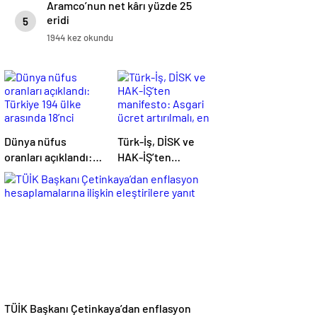
Aramco’nun net kârı yüzde 25
eridi
5
1944 kez okundu
Dünya nüfus
Türk-İş, DİSK ve
oranları açıklandı:
HAK-İŞ’ten
Türkiye 194 ülke
manifesto: Asgari
arasında 18’nci
ücret artırılmalı, en
sırada yer aldı
düşük emekli aylığı
asgari ücret
seviyesinde olmalı
TÜİK Başkanı Çetinkaya’dan enflasyon