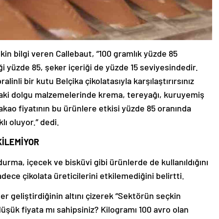
şkin bilgi veren Callebaut, “100 gramlık yüzde 85
ği yüzde 85, şeker içeriği de yüzde 15 seviyesindedir.
alinli bir kutu Belçika çikolatasıyla karşılaştırırsınız
ındaki dolgu malzemelerinde krema, tereyağı, kuruyemiş
akao fiyatının bu ürünlere etkisi yüzde 85 oranında
lı oluyor.” dedi.
KİLEMİYOR
rma, içecek ve bisküvi gibi ürünlerde de kullanıldığını
ece çikolata üreticilerini etkilemediğini belirtti.
ler geliştirdiğinin altını çizerek “Sektörün seçkin
şük fiyata mı sahipsiniz? Kilogramı 100 avro olan