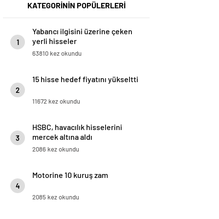
KATEGORİNİN POPÜLERLERİ
Yabancı ilgisini üzerine çeken
yerli hisseler
1
63810 kez okundu
15 hisse hedef fiyatını yükseltti
2
11672 kez okundu
HSBC, havacılık hisselerini
mercek altına aldı
3
2086 kez okundu
Motorine 10 kuruş zam
4
2085 kez okundu