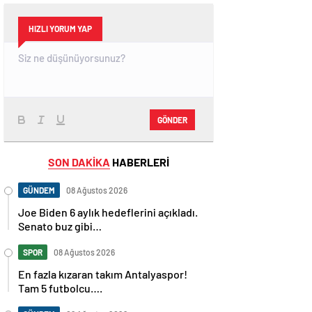
HIZLI YORUM YAP
GÖNDER
SON DAKİKA
HABERLERİ
GÜNDEM
08 Ağustos 2026
Joe Biden 6 aylık hedeflerini açıkladı.
Senato buz gibi…
SPOR
08 Ağustos 2026
En fazla kızaran takım Antalyaspor!
Tam 5 futbolcu….