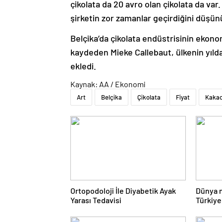
çikolata da 20 avro olan çikolata da var
şirketin zor zamanlar geçirdiğini düş
Belçika’da çikolata endüstrisinin ekono
kaydeden Mieke Callebaut, ülkenin yılda 
ekledi.
Kaynak: AA / Ekonomi
Art
Belçika
Çikolata
Fiyat
Kaka
Ortopodoloji İle Diyabetik Ayak
Dünya n
Yarası Tedavisi
Türkiye
sırada y