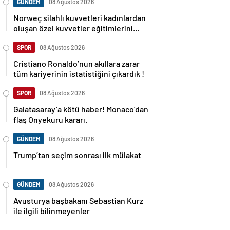
GÜNDEM
08 Ağustos 2026
Norweç silahlı kuvvetleri kadınlardan
oluşan özel kuvvetler eğitimlerini
başlattı.
SPOR
08 Ağustos 2026
Cristiano Ronaldo’nun akıllara zarar
tüm kariyerinin istatistiğini çıkardık !
SPOR
08 Ağustos 2026
Galatasaray’a kötü haber! Monaco’dan
flaş Onyekuru kararı.
GÜNDEM
08 Ağustos 2026
Trump’tan seçim sonrası ilk mülakat
GÜNDEM
08 Ağustos 2026
Avusturya başbakanı Sebastian Kurz
ile ilgili bilinmeyenler