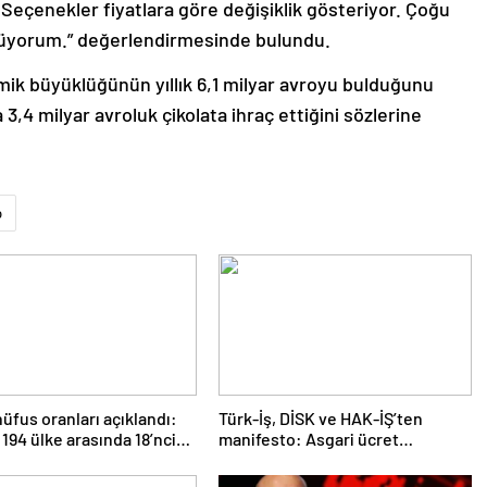
. Seçenekler fiyatlara göre değişiklik gösteriyor. Çoğu
ünüyorum.” değerlendirmesinde bulundu.
mik büyüklüğünün yıllık 6,1 milyar avroyu bulduğunu
3,4 milyar avroluk çikolata ihraç ettiğini sözlerine
o
üfus oranları açıklandı:
Türk-İş, DİSK ve HAK-İŞ’ten
 194 ülke arasında 18’nci
manifesto: Asgari ücret
er aldı
artırılmalı, en düşük emekli aylığı
asgari ücret seviyesinde olmalı