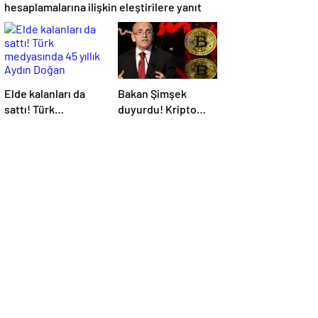
hesaplamalarına ilişkin eleştirilere yanıt
Elde kalanları da
Bakan Şimşek
sattı! Türk
duyurdu! Kripto
medyasında 45 yıllık
varlıklar ve borsa
Aydın Doğan
kazançlarına vergi
dönemi tamamen
geliyor
bitti